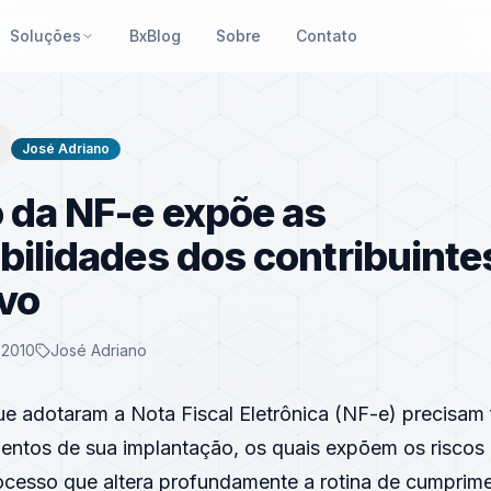
Soluções
BxBlog
Sobre
Contato
José Adriano
 da NF-e expõe as
bilidades dos contribuintes
vo
 2010
José Adriano
e adotaram a Nota Fiscal Eletrônica (NF-e) precisam f
ntos de sua implantação, os quais expõem os riscos
rocesso que altera profundamente a rotina de cumprim