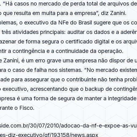
. “Há casos no mercado de perda total de arquivos d
o que resulta em multa para a empresa”, diz Zanini.
blemas, o executivo da NFe do Brasil sugere que os co
rês atividades principais: auditar os dados e a aderê
azenar de forma segura o certificado digital e os arqu
tir a contingência e a continuidade da operação.
e Zanini, é um erro grave uma empresa não dispor de 
ara o caso de falha nos sistemas. “No mercado existe
idade para assegurar que o contribuinte não tenha pr
 o executivo, acrescentando que o backup de contingê
presa é uma forma de segura de manter a integridade
rante o Fisco.
nside.com.br/30/07/2010/adocao-da-nf-e-expoe-as-vul
tes-diz-executivo/gf/193158/news.aspx