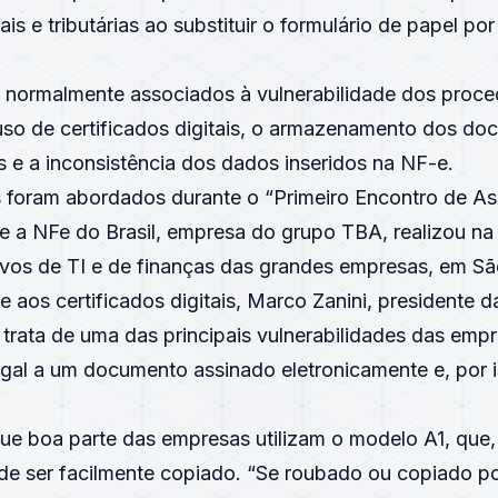
ais e tributárias ao substituir o formulário de papel po
o normalmente associados à vulnerabilidade dos proce
so de certificados digitais, o armazenamento dos d
os e a inconsistência dos dados inseridos na NF-e.
 foram abordados durante o “Primeiro Encontro de A
e a NFe do Brasil, empresa do grupo TBA, realizou na t
vos de TI e de finanças das grandes empresas, em Sã
e aos certificados digitais, Marco Zanini, presidente d
 trata de uma das principais vulnerabilidades das emp
legal a um documento assinado eletronicamente e, por 
e boa parte das empresas utilizam o modelo A1, que, 
ode ser facilmente copiado. “Se roubado ou copiado p