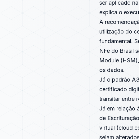
ser aplicado n
explica o execu
A recomendaçã
utilização do 
fundamental. Se
NFe do Brasil 
Module (HSM), u
os dados.
Já o padrão A3
certificado di
transitar entre
Já em relação 
de Escrituração
virtual (cloud
sejam alterado