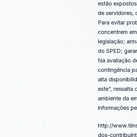
estão expostos
de servidores, 
Para evitar pro
concentrem em t
legislação; arm
do SPED; garan
Na avaliação d
contingência p
alta disponibil
este”, ressalta
ambiente da em
informações pe
http://www.tii
dos-contribuin