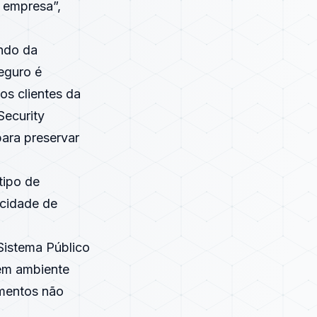
 empresa”,
ndo da
eguro é
los clientes da
Security
para preservar
tipo de
acidade de
Sistema Público
 em ambiente
umentos não