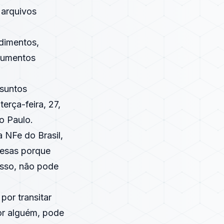
r arquivos
dimentos,
ocumentos
ssuntos
erça-feira, 27,
o Paulo.
a NFe do Brasil,
resas porque
isso, não pode
por transitar
or alguém, pode