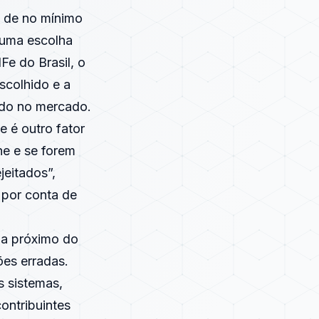
o de no mínimo
 uma escolha
Fe do Brasil, o
escolhido e a
ndo no mercado.
 é outro fator
ne e se forem
jeitados”,
 por conta de
da próximo do
es erradas.
s sistemas,
ontribuintes