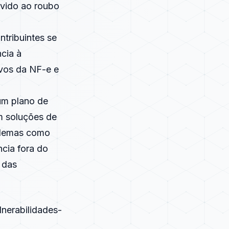
evido ao roubo
ntribuintes se
ncia à
ivos da NF-e e
um plano de
m soluções de
oblemas como
ncia fora do
 das
nerabilidades-