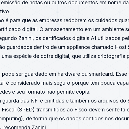
a emissão de notas ou outros documentos em nome da
tivo.
o é para que as empresas redobrem os cuidados qua
certificado digital. O armazenamento em um ambiente s
gundo Zanini, os certificados digitais A1 utilizados pe
são guardados dentro de um appliance chamado Host 
ma espécie de cofre digital, que utiliza criptografia 
 pode ser guardado em hardware ou smartcard. Esse 
gital é considerado mais seguro porque tem pouca cap
 redes e seu formato não permite cópia.
à guarda das NF-e emitidas e também os arquivos do 
 Fiscal (SPED) transmitidos ao Fisco devem ser feita
 computing), de forma que os dados contidos nos doc
s, recomenda Zanini.