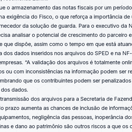
 que o armazenamento das notas fiscais por um períod
ma exigência do Fisco, o que reforça a importância de
ornecedor da solução de guarda. Para o executivo da N
ecisa analisar o potencial de crescimento do parceiro 
 de que dispõe, assim como o tempo em que está atua
ia dos dados inseridos nos arquivos do SPED e na NF-e
 empresas. “A validação dos arquivos é totalmente onli
os ou com inconsistências na informação podem ser re
 lembrando que os contribuintes podem ser penalizados
s dos dados.
 transmissão dos arquivos para a Secretaria de Fazen
o prazo aumenta as chances de inclusão de informaçõ
quipamentos, negligência das pessoas, inoperância do
nas e dano ao patrimônio são outros riscos a que os c