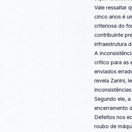
Vale ressaltar
cinco anos é u
criteriosa do f
contribuinte pr
infraestrutura
A inconsistênc
crítico para as
enviados errad
revela Zanini,
inconsistência
Segundo ele, a
encerramento d
Defeitos nos e
roubo de máqui