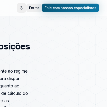
Entrar
Fale com nossos especialistas
posições
ente ao regime
ara dispor
 quanto ao
e de cálculo do
e) as