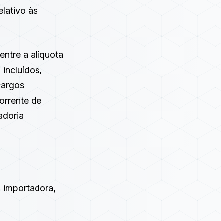
lativo às
entre a alíquota
 incluídos,
cargos
corrente de
adoria
u importadora,