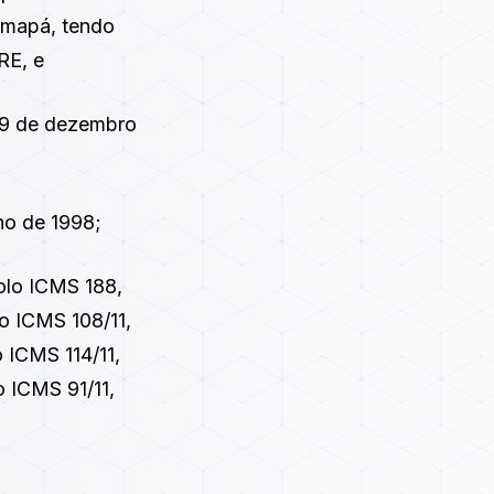
 Amapá, tendo
RE, e
29 de dezembro
ho de 1998
;
olo ICMS 188,
o ICMS 108/11
,
 ICMS 114/11
,
o ICMS 91/11
,