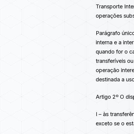
Transporte Inte
operações sub
Parágrafo único
interna e a int
quando for o ca
transferíveis o
operação inter
destinada a us
Artigo 2º O dis
I – às transfer
exceto se o est