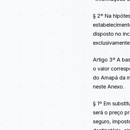
§ 2º Na hipótes
estabelecimento
disposto no inc
exclusivamente
Artigo 3º A bas
o valor corres
do Amapá da m
neste Anexo.
§ 1º Em substit
será o preço pr
seguro, imposto