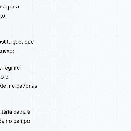
ial para
uto
stituição, que
Anexo;
de regime
ão e
 de mercadorias
utária caberá
cada no campo