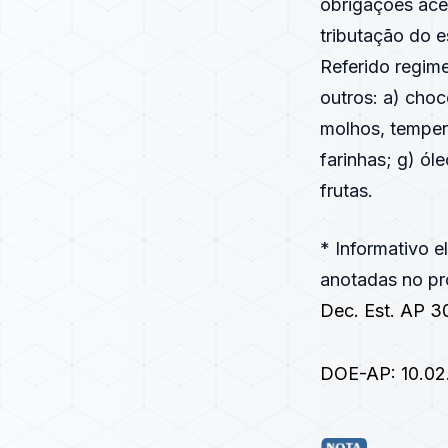
obrigações ace
tributação do e
Referido regime
outros: a) choc
molhos, tempero
farinhas; g) ól
frutas.
* Informativo 
anotadas no pró
Dec. Est. AP 3
DOE-AP: 10.02