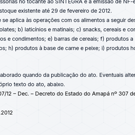
ssórias no tocante ao SINTEGRA e à emissão de NF-e;
stoque existente até 29 de fevereiro de 2012.
 se aplica às operações com os alimentos a seguir des
olates; b) laticínios e matinais; c) snacks, cereais e c
s e condimentos; e) barras de cereais; f) produtos a 
eos; h) produtos à base de carne e peixe; i) produtos ho
elaborado quando da publicação do ato. Eventuais alt
prio texto do ato, abaixo.
07/12 – Dec. – Decreto do Estado do Amapá nº 307 d
.2012