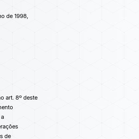
ho de 1998
,
o art. 8º deste
mento
 a
erações
os de