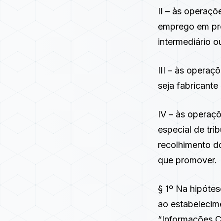
II – às operaçõ
emprego em pro
intermediário 
III – às operaç
seja fabricant
IV – às operaçõ
especial de tri
recolhimento do
que promover.
§ 1º Na hipótes
ao estabelecime
“Informações C