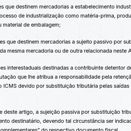
es que destinem mercadorias a estabelecimento industr
cesso de industrialização como matéria-prima, prod
ou material de embalagem;
ões que destinem mercadorias a sujeito passivo por sub
e da mesma mercadoria ou de outra relacionada neste 
es interestaduais destinadas a contribuinte detentor 
butação que lhe atribua a responsabilidade pela retenç
 ICMS devido por substituição tributária pelas saídas
e deste artigo, a sujeição passiva por substituição trib
nto destinatário, devendo tal circunstância ser indi
omplementares” do respectivo documento fiscal.