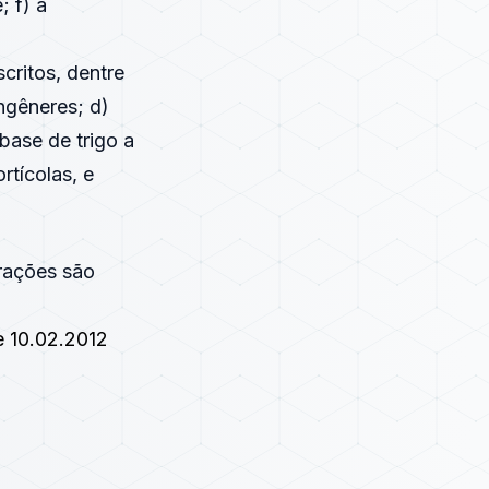
 f) a
critos, dentre
ongêneres; d)
base de trigo a
rtícolas, e
erações são
e 10.02.2012