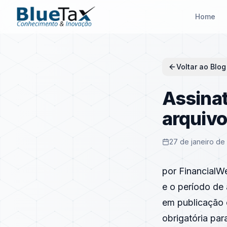
Home
Voltar ao Blog
Assinat
arquivo
27 de janeiro de
por FinancialW
e o período de
em publicação o
obrigatória pa