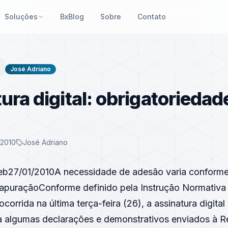
Soluções
BxBlog
Sobre
Contato
José Adriano
ura digital: obrigatoriedad
 2010
José Adriano
eb27/01/2010A necessidade de adesão varia conform
 apuraçãoConforme definido pela Instrução Normativa
corrida na última terça-feira (26), a assinatura digital
ra algumas declarações e demonstrativos enviados à Re