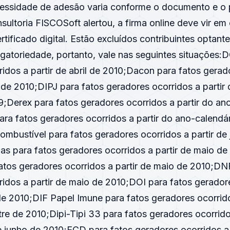
essidade de adesão varia conforme o documento e o 
ultoria FISCOSoft alertou, a firma online deve vir em
ertificado digital. Estão excluídos contribuintes optant
igatoriedade, portanto, vale nas seguintes situações:
idos a partir de abril de 2010;Dacon para fatos gerad
il de 2010;DIPJ para fatos geradores ocorridos a partir
;Derex para fatos geradores ocorridos a partir do an
a fatos geradores ocorridos a partir do ano-calendá
bustível para fatos geradores ocorridos a partir de
as para fatos geradores ocorridos a partir de maio de
atos geradores ocorridos a partir de maio de 2010;DN
idos a partir de maio de 2010;DOI para fatos gerador
de 2010;DIF Papel Imune para fatos geradores ocorrido
re de 2010;Dipi-Tipi 33 para fatos geradores ocorrido
e junho de 2010;ECD para fatos geradores ocorridos a 