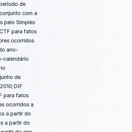
período de
 conjunto com a
es pelo Simples
DCTF para fatos
ores ocorridos
 do ano-
o-calendário
rio
 junho de
 2010;DIF
F para fatos
es ocorridos a
s a partir do
s a partir do
partir do ano-