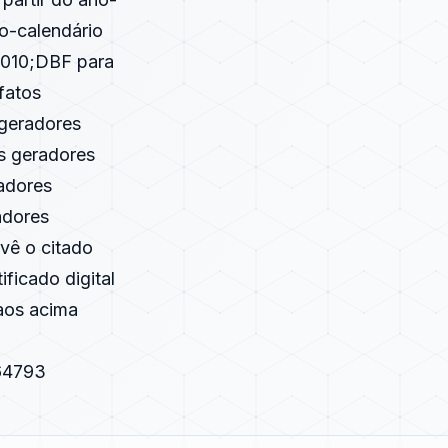
o-calendário
 2010;DBF para
fatos
 geradores
os geradores
radores
adores
vê o citado
ficado digital
 aos acima
=64793