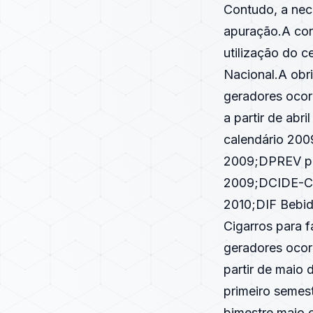
Contudo, a nec
apuração.A cons
utilização do c
Nacional.A obr
geradores ocorr
a partir de abr
calendário 2009
2009;DPREV par
2009;DCIDE-Com
2010;DIF Bebid
Cigarros para f
geradores ocorr
partir de maio 
primeiro semest
bimestre maio 