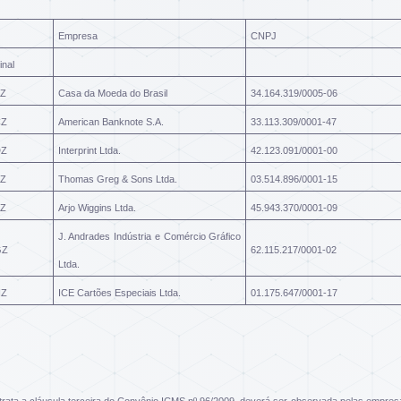
Empresa
CNPJ
inal
Z
Casa da Moeda do Brasil
34.164.319/0005-06
CZ
American Banknote S.A.
33.113.309/0001-47
DZ
Interprint Ltda.
42.123.091/0001-00
Z
Thomas Greg & Sons Ltda.
03.514.896/0001-15
Z
Arjo Wiggins Ltda.
45.943.370/0001-09
J. Andrades Indústria e Comércio Gráfico
GZ
62.115.217/0001-02
Ltda.
HZ
ICE Cartões Especiais Ltda.
01.175.647/0001-17