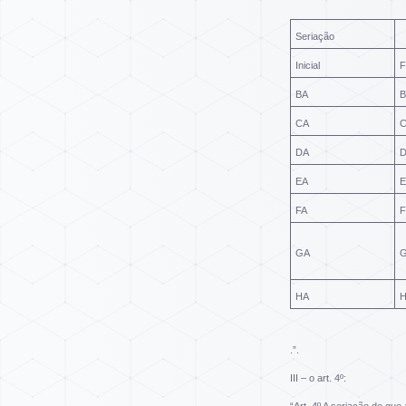
Seriação
Inicial
F
BA
B
CA
DA
EA
E
FA
F
GA
HA
.”.
III – o art. 4º: