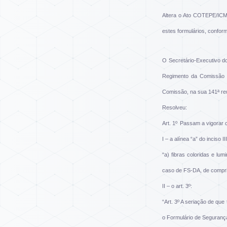
Altera o Ato COTEPE/ICMS
estes formulários, confor
O Secretário-Executivo do
Regimento da Comissão 
Comissão, na sua 141ª reun
Resolveu:
Art. 1º
Passam a vigorar c
I – a alínea “a” do inciso III
“a) fibras coloridas e lu
caso de FS-DA, de comprim
II – o art. 3º:
“Art. 3º A seriação de qu
o Formulário de Seguranç