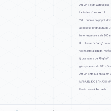
Art. 2º
Ficam acrescidos, 
I – inciso VI ao art. 1º:
“VI – quanto ao papel, dev
a) possuir gramatura de 7
b) ter espessura de 100 ± 
II – alíneas “e” a “g” ao inci
“e) na lateral direita, ra
f) gramatura de 75 g/m²”;
g) espessura de 100 ± 5 m
Art. 3º
Este ato entra em v
MANUEL DOS ANJOS MA
Fonte:
www.iob.com.br