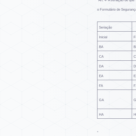
“Art. 4º A seriação de qu
o Formulário de Segurança
Seriação
Inicial
F
BA
B
CA
C
DA
D
EA
E
FA
F
GA
G
HA
H
“