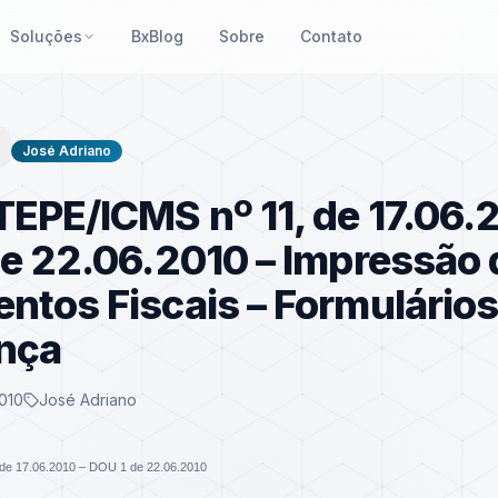
Soluções
BxBlog
Sobre
Contato
José Adriano
EPE/ICMS nº 11, de 17.06.
e 22.06.2010 – Impressão 
tos Fiscais – Formulários
nça
010
José Adriano
de 17.06.2010 – DOU 1 de 22.06.2010