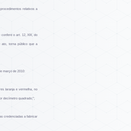
procedimentos relativos a
onfere o art. 12, XIII, do
to, torna público que a
de março de 2010:
res laranja e vermelha, no
or decímetro quadrado;”;
as credenciadas a fabricar