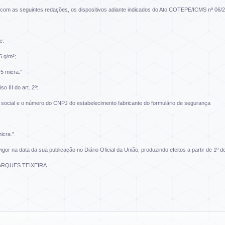
com as seguintes redações, os dispositivos adiante indicados do Ato COTEPE/ICMS nº 06/
e:
5 g/m²;
5 micra.”
so III do art. 2º:
zão social e o número do CNPJ do estabelecimento fabricante do formulário de segurança
icra.”.
igor na data da sua publicação no Diário Oficial da União, produzindo efeitos a partir de 1º d
RQUES TEIXEIRA