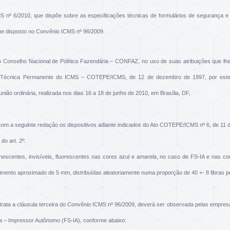
 nº 6/2010, que dispõe sobre as especificações técnicas de formulários de segurança e 
me disposto no Convênio ICMS nº 96/2009.
 Conselho Nacional de Política Fazendária – CONFAZ, no uso de suas atribuições que lhe c
Técnica Permanente do ICMS – COTEPE/ICMS, de 12 de dezembro de 1997, por este a
ião ordinária, realizada nos dias 16 a 18 de junho de 2010, em Brasília, DF,
om a seguinte redação os dispositivos adiante indicados do Ato COTEPE/ICMS nº 6, de 11 
 do art. 2º:
minescentes, invisíveis, fluorescentes nas cores azul e amarela, no caso de FS-IA e nas co
ento aproximado de 5 mm, distribuídas aleatoriamente numa proporção de 40 +- 8 fibras p
e trata a cláusula terceira do Convênio ICMS nº 96/2009, deverá ser observada pelas empres
a – Impressor Autônomo (FS-IA), conforme abaixo: