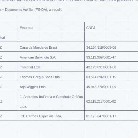
e trata a cláusula terceira do Convênio ICMS nº 96/2009, deverá ser observada pelas empres
 – Documento Auxiliar (FS-DA), a seguir:
Empresa
CNPJ
inal
Z
Casa da Moeda do Brasil
34.164.319/0005-06
Z
American Banknote S.A.
33.113.309/0001-47
Z
Interprint Ltda.
42.123.091/0001-00
Z
Thomas Greg & Sons Ltda.
03.514.896/0001-15
Z
Arjo Wiggins Ltda.
45.943.370/0001-09
J. Andrades Indústria e Comércio Gráfico
Z
62.115.217/0001-02
Ltda.
Z
ICE Cartões Especiais Ltda.
01.175.647/0001-17