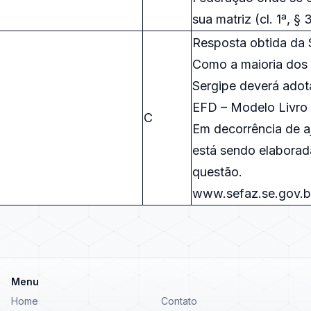
sua matriz (cl. 1ª, § 
Resposta obtida da 
Como a maioria dos
Sergipe deverá adota
EFD – Modelo Livro
C
Em decorrência de aj
está sendo elaborad
questão.
www.sefaz.se.gov.b
Menu
Home
Contato