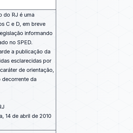
o do RJ é uma
s C e D, em breve
legislação informando
tado no SPED.
arde a publicação da
das esclarecidas por
aráter de orientação,
o decorrente da
RJ
ra, 14 de abril de 2010