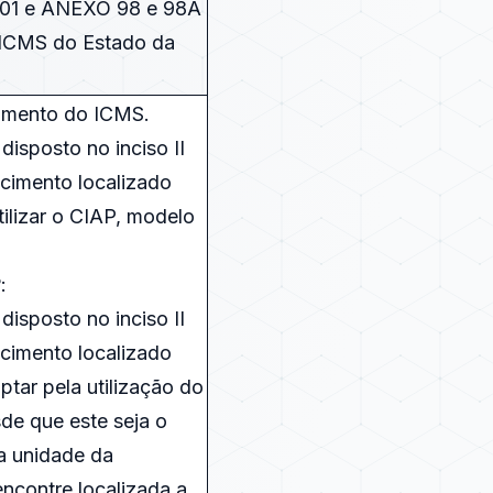
001 e ANEXO 98 e 98A
ICMS do Estado da
amento do ICMS.
disposto no inciso II
lecimento localizado
ilizar o CIAP, modelo
:
disposto no inciso II
lecimento localizado
tar pela utilização do
de que este seja o
a unidade da
ncontre localizada a