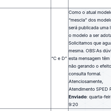
Como o atual model
“mescla” dos modelo
será publicada uma 
o modelo a ser ado
Solicitamos que agu
mesma. OBS:As dúvi
“C e D”
esta mensagem têm c
não gerando o efeit
consulta formal.
Atenciosamente,
Atendimento SPED 
Enviado
: quarta-fei
9:20