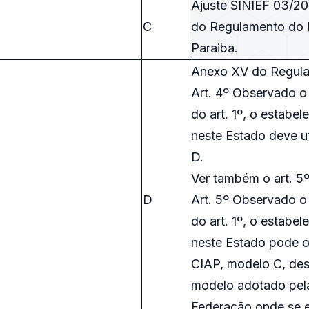
Ajuste SINIEF 03/2
C
do Regulamento do 
Paraiba.
Anexo XV do Regul
Art. 4º Observado o 
do art. 1º, o estabe
neste Estado deve ut
D.
Ver também o art. 5º
D
Art. 5º Observado o 
do art. 1º, o estabe
neste Estado pode op
CIAP, modelo C, des
modelo adotado pel
Federação onde se e