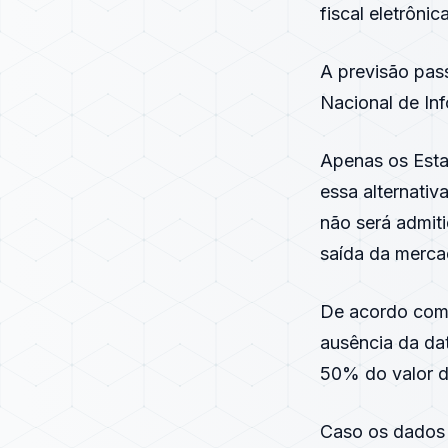
fiscal eletrôni
A previsão pass
Nacional de In
Apenas os Esta
essa alternativ
não será admiti
saída da merca
De acordo com 
ausência da da
50% do valor d
Caso os dados 