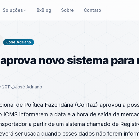
Soluções
BxBlog
Sobre
Contato
José Adriano
aprova novo sistema para 
 2011
José Adriano
ional de Política Fazendária (Confaz) aprovou a poss
do ICMS informarem a data e a hora de saída da mercad
ansportador a partir de um sistema chamado de Registr
deverá ser usada quando esses dados não forem infor