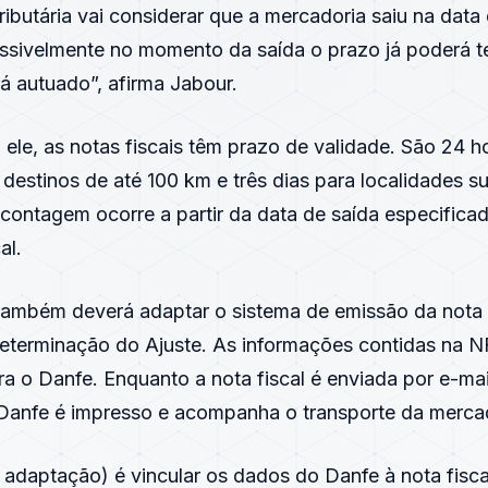
ributária vai considerar que a mercadoria saiu na dat
ossivelmente no momento da saída o prazo já poderá t
rá autuado”, afirma Jabour.
le, as notas fiscais têm prazo de validade. São 24 h
destinos de até 100 km e três dias para localidades s
 contagem ocorre a partir da data de saída especifica
al.
 também deverá adaptar o sistema de emissão da nota 
determinação do Ajuste. As informações contidas na N
ra o Danfe. Enquanto a nota fiscal é enviada por e-mai
o Danfe é impresso e acompanha o transporte da merca
 adaptação) é vincular os dados do Danfe à nota fiscal