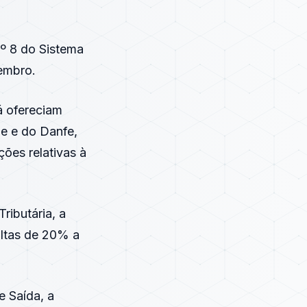
nº 8 do Sistema
tembro.
á ofereciam
-e e do Danfe,
ções relativas à
ibutária, a
ultas de 20% a
 Saída, a