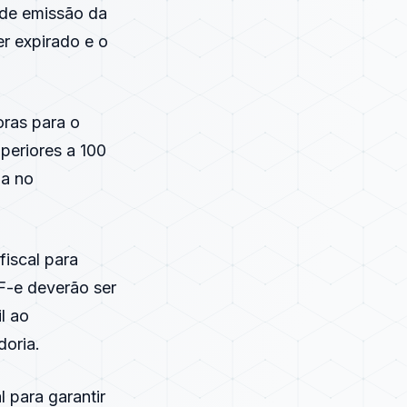
a de emissão da
er expirado e o
oras para o
uperiores a 100
da no
fiscal para
F-e deverão ser
l ao
doria.
 para garantir