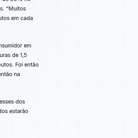
s. “Muitos
utos em cada
onsumidor em
ras de 1,5
butos. Foi então
então na
resses dos
dos estarão