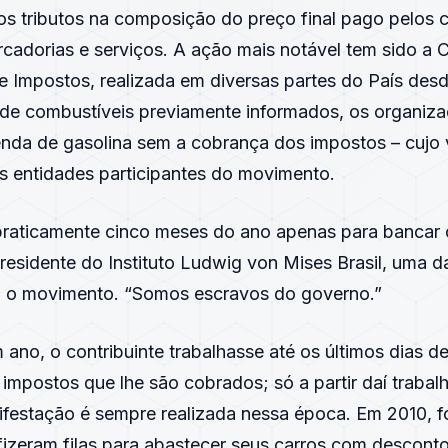
s tributos na composição do preço final pago pelos 
rcadorias e serviços. A ação mais notável tem sido a
e Impostos, realizada em diversas partes do País de
 de combustíveis previamente informados, os organiz
da de gasolina sem a cobrança dos impostos – cujo va
as entidades participantes do movimento.
raticamente cinco meses do ano apenas para bancar o
presidente do Instituto Ludwig von Mises Brasil, uma d
 o movimento. “Somos escravos do governo.”
ano, o contribuinte trabalhasse até os últimos dias d
impostos que lhe são cobrados; só a partir daí trabalha
ifestação é sempre realizada nessa época. Em 2010, fo
izeram filas para abastecer seus carros com descon