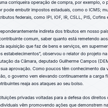
Numa corriqueira operação de compra, por exemplo, o
r pode embutir impostos estaduais, como o ICMS; mu
tributos federais, como IPI, IOF, IR, CSLL, PIS, Cofins 
reponderantemente indireta dos tributos em nosso paí
 contribuinte comum, saber quanto está remetendo aos
da aquisição que faz de bens e serviços, em superme
os estabelecimentos”, observou o relator do projeto n
ibutação da Câmara, deputado Guilherme Campos (DE
sua aprovação. Como poucos têm conhecimento da v
ção, o governo vem elevando continuamente a carga f
tribuintes reaja aos ataques ao seu bolso.
tituições privadas voltadas para a defesa dos direitos
individuais vêm promovendo ações que demonstrem na