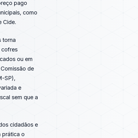
 preço pago
nicipais, como
e Cide.
s torna
 cofres
rcados ou em
a Comissão de
M-SP),
ariada e
iscal sem que a
 dos cidadãos e
 prática o