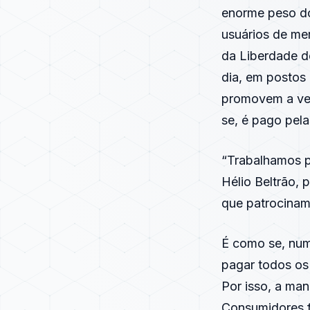
enorme peso do
usuários de me
da Liberdade d
dia, em postos
promovem a ven
se, é pago pel
“Trabalhamos p
Hélio Beltrão, 
que patrocinam
É como se, num 
pagar todos os 
Por isso, a man
Consumidores f