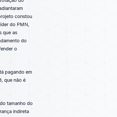
 votação do
 adiantaram
rojeto constou
 líder do PMN,
s que as
andamento do
fender o
stá pagando em
8, que não é
o do tamanho do
ança indireta