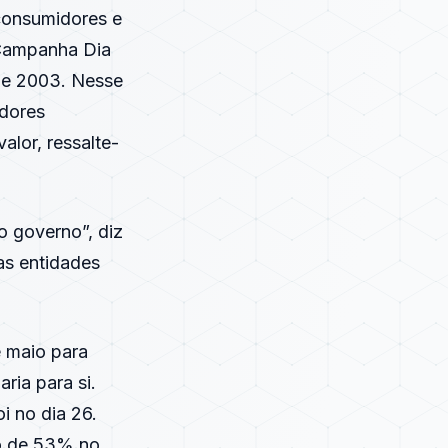
consumidores e
 Campanha Dia
sde 2003. Nesse
adores
lor, ressalte-
 governo”, diz
as entidades
e maio para
ria para si.
i no dia 26.
to de 53% no