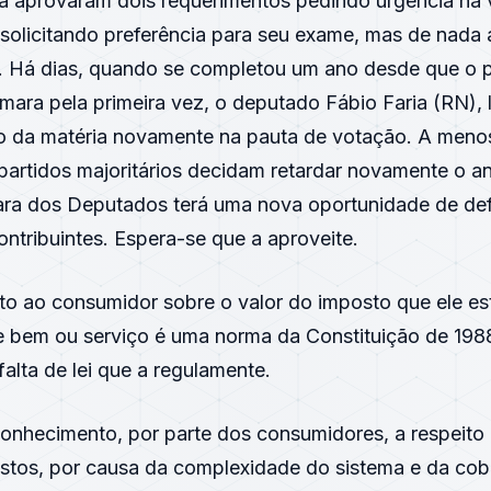
á aprovaram dois requerimentos pedindo urgência na
 solicitando preferência para seu exame, mas de nada
. Há dias, quando se completou um ano desde que o p
mara pela primeira vez, o deputado Fábio Faria (RN),
ão da matéria novamente na pauta de votação. A meno
 partidos majoritários decidam retardar novamente o 
ara dos Deputados terá uma nova oportunidade de de
ontribuintes. Espera-se que a aproveite.
to ao consumidor sobre o valor do imposto que ele e
 bem ou serviço é uma norma da Constituição de 198
alta de lei que a regulamente.
onhecimento, por parte dos consumidores, a respeit
stos, por causa da complexidade do sistema e da cobr