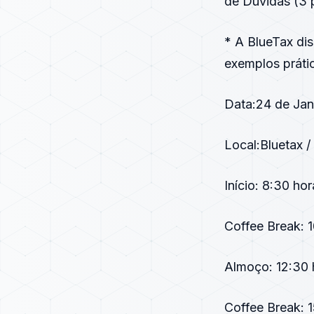
de Dúvidas (3 p
* A BlueTax di
exemplos práti
Data:24 de Jane
Local:Bluetax /
Início: 8:30 hor
Coffee Break: 
Almoço: 12:30 
Coffee Break: 