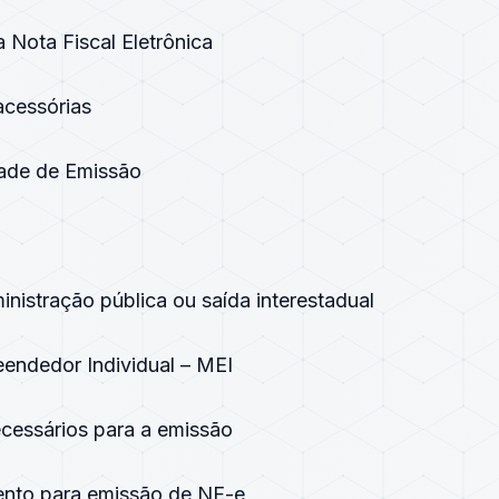
a Nota Fiscal Eletrônica
acessórias
dade de Emissão
inistração pública ou saída interestadual
endedor Individual – MEI
ecessários para a emissão
ento para emissão de NF-e