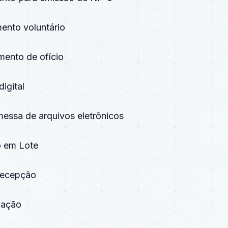
mento voluntário
mento de ofício
digital
messa de arquivos eletrônicos
o em Lote
recepção
zação