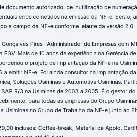
e documento autorizado, de inutilização de numeraçã
entuais erros cometidos na emissão da NF-e. Serão, a
po a campo da NF-e conforme leiaute da versão 2.0.
ré Gonçalves Pires –Administrador de Empresas com 
la FGV. Mais de 10 anos de experiência na Gerência d
oordenou o projeto de implantação da NF-e na Usimina
a emitir NF-e. Foi ainda consultor na implantação d
ica, Soluções Usiminas e Automotiva Usiminas. Parti
 SAP R/3 na Usiminas de 2003 a 2005. É o gestor do
ecebimento, para todas as empresas do Grupo Usiminas
da Usiminas no Grupo de Trabalho da NF-e junto ao 
0,00 inclusos: Coffee-break, Material de Apoio, Certi