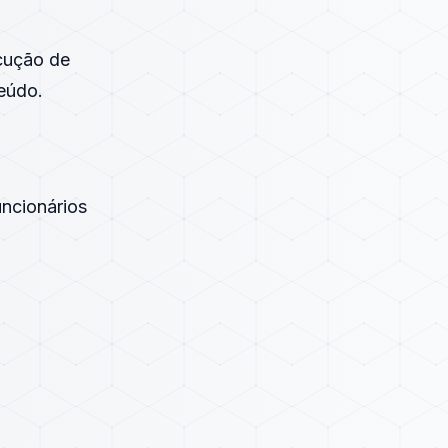
ecução de
eúdo.
uncionários