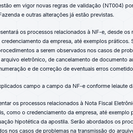
 estão em vigor novas regras de validação (NT004) por
Fazenda e outras alterações já estão previstas.
esentará os processos relacionados à NF-e, desde os r
 o credenciamento da empresa, até exemplos práticos. 
rocedimentos a serem observados nos casos de prob
 arquivo eletrônico, de cancelamento de documento a
e numeração e de correção de eventuais erros cometid
explicados campo a campo da NF-e conforme leiaute da
ntar os processos relacionados à Nota Fiscal Eletrôn
iais, como o credenciamento da empresa, até exemplo 
uação hipotética da apostila. Serão abordados os pro
os nos casos de problemas na transmissão do arquivo