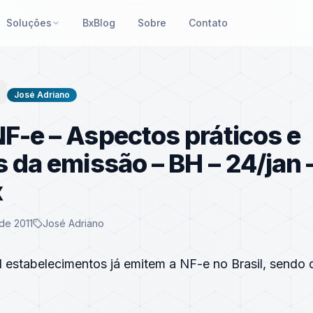
Soluções
BxBlog
Sobre
Contato
José Adriano
F-e – Aspectos práticos e
s da emissão – BH – 24/jan 
x
de 2011
José Adriano
 estabelecimentos já emitem a NF-e no Brasil, sendo 