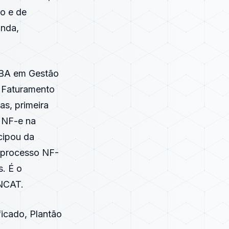
o e de
inda,
MBA em Gestão
e Faturamento
s, primeira
a NF-e na
cipou da
 processo NF-
. É o
ENCAT.
ficado, Plantão