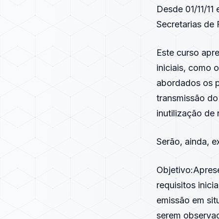
Desde 01/11/11
Secretarias de 
Este curso apr
iniciais, como
abordados os p
transmissão do
inutilização d
Serão, ainda, 
Objetivo:Aprese
requisitos inic
emissão em sit
serem observad