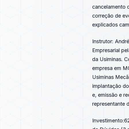
cancelamento d
correção de ev
explicados cam
Instrutor: And
Empresarial pe
da Usiminas. C
empresa em MG 
Usiminas Mecân
implantação do
e, emissão e r
representante 
Investimento:62