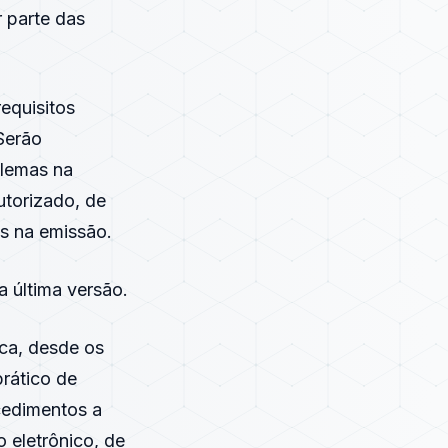
 parte das
equisitos
Serão
lemas na
utorizado, de
os na emissão.
 última versão.
ica, desde os
prático de
cedimentos a
 eletrônico, de