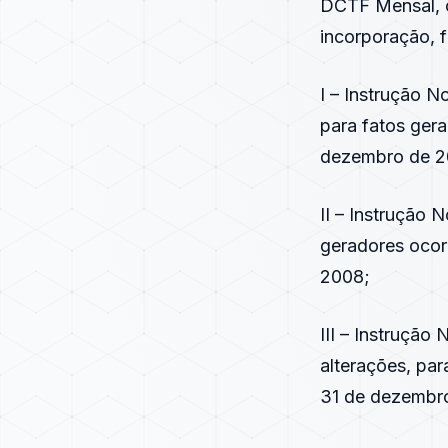
DCTF Mensal, or
incorporação, f
I – Instrução 
para fatos gera
dezembro de 2
II – Instrução
geradores ocor
2008;
III – Instruçã
alterações, par
31 de dezembr