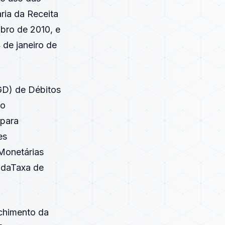
ria da Receita
bro de 2010, e
 de janeiro de
GD) de Débitos
po
 para
es
Monetárias
 daTaxa de
nchimento da