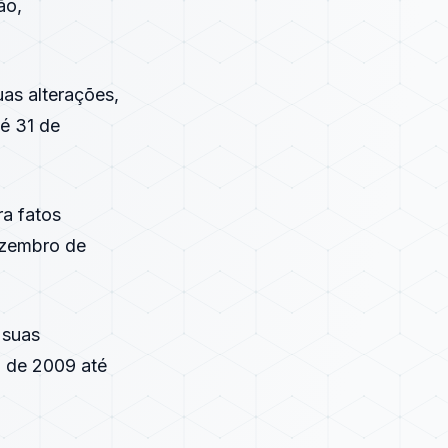
ão,
as alterações,
té 31 de
a fatos
ezembro de
 suas
o de 2009 até