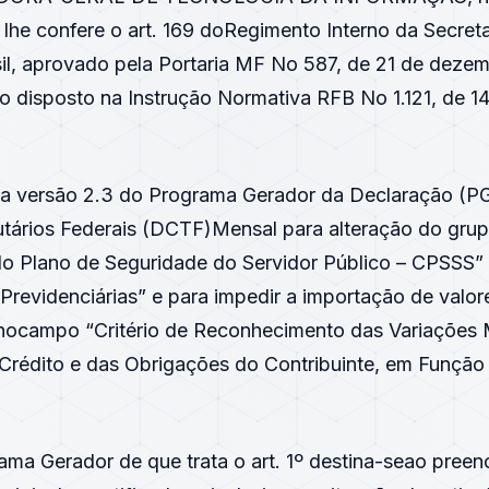
 lhe confere o art. 169 doRegimento Interno da Secreta
sil, aprovado pela Portaria MF No 587, de 21 de dezem
o disposto na Instrução Normativa RFB No 1.121, de 14
r a versão 2.3 do Programa Gerador da Declaração (P
butários Federais (DCTF)Mensal para alteração do gru
do Plano de Seguridade do Servidor Público – CPSSS”
Previdenciárias” e para impedir a importação de valor
 nocampo “Critério de Reconhecimento das Variações 
 Crédito e das Obrigações do Contribuinte, em Função
ama Gerador de que trata o art. 1º destina-seao pree