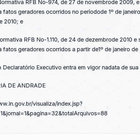
 Normativa RFB No-974, de 27 de novembrode 2009, e
a fatos geradores ocorridos no períodode 1º de janeir
e 2010; e
Normativa RFB No-1.110, de 24 de dezembrode 2010 e 
a fatos geradores ocorridos a partir de1º de janeiro de 
o Declaratório Executivo entra em vigor nadata de sua
IA DE ANDRADE
ww.in.gov.br/visualiza/index.jsp?
11&jornal=1&pagina=32&totalArquivos=88