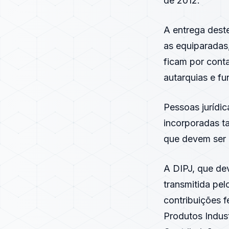
de
2012
.
A entrega deste
as equiparadas,
ficam por cont
autarquias e fu
Pessoas jurídic
incorporadas 
que devem ser
A
DIPJ
, que de
transmitida pel
contribuições f
Produtos Indust