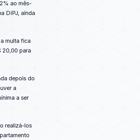
e 2% ao mês-
na
DIPJ
, ainda
a multa fica
$ 20,00 para
ada depois do
ouver a
ínima a ser
 realizá-los
epartamento