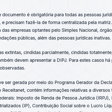
 documento é obrigatória para todas as pessoas jurídi
 e precisam fazê-la de forma centralizada pela matri
a das empresas optantes pelo
Simples Nacional
, órgão
ndações públicas, além das pessoas jurídicas inativas.
as extintas, cindidas parcialmente, cindidas totalment
também devem apresentar a
DIPJ
. Para estes casos há
 observadas.
ve ser gerada por meio do Programa Gerador da Decl
o Receitanet, contém informações relativas a
diversos
ederais: Imposto de Renda de Pessoa Jurídica (
IRPJ
),
rializados (IP), Contribuição Social sobre o Lucro Líq