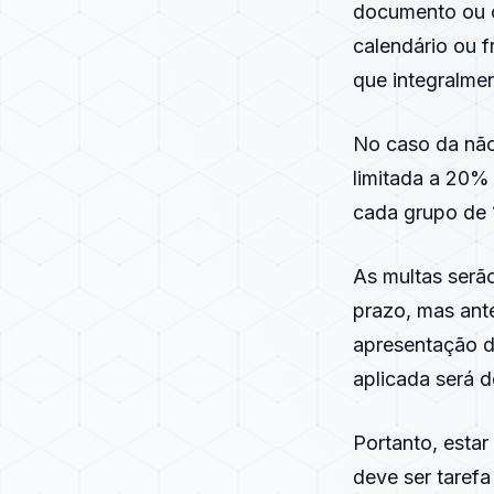
documento ou o
calendário ou 
que integralme
No caso da não
limitada a 20%
cada grupo de 
As multas serã
prazo, mas ant
apresentação d
aplicada será 
Portanto, esta
deve ser taref