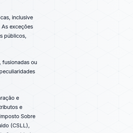
cas, inclusive
z. As exceções
s públicos,
e, fusionadas ou
 peculiaridades
aração e
tributos e
 Imposto Sobre
uido (CSLL),