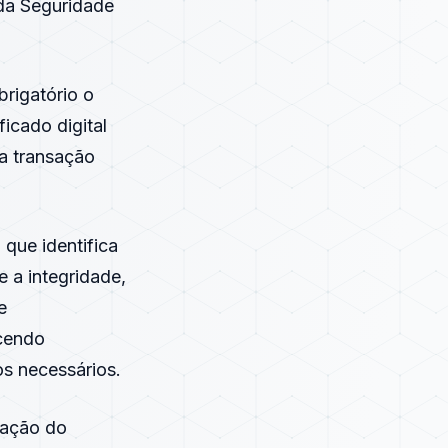
 da Seguridade
brigatório o
ificado digital
na transação
que identifica
e a integridade,
e
ecendo
s necessários.
tação do