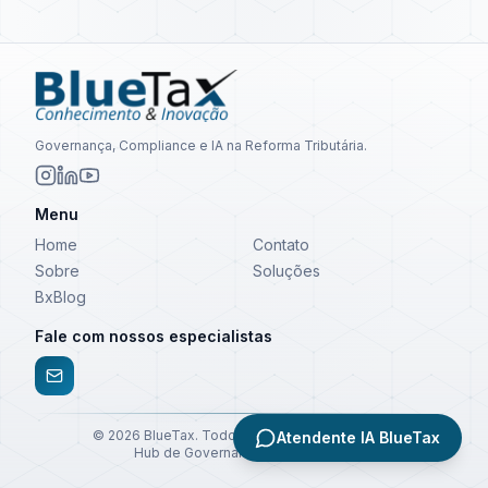
Governança, Compliance e IA na Reforma Tributária.
Menu
Home
Contato
Sobre
Soluções
BxBlog
Fale com nossos especialistas
©
2026
BlueTax. Todos os direitos reservados.
Atendente IA BlueTax
Hub de Governança e Compliance