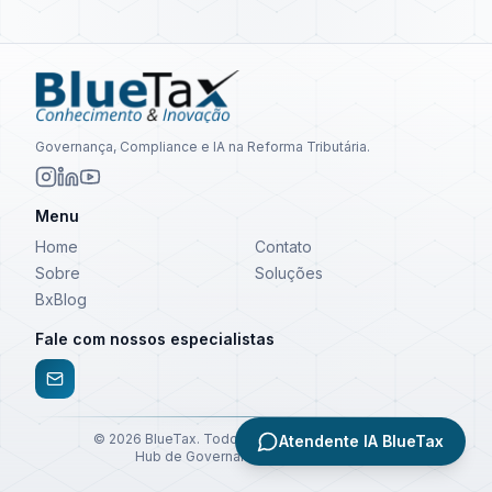
Governança, Compliance e IA na Reforma Tributária.
Menu
Home
Contato
Sobre
Soluções
BxBlog
Fale com nossos especialistas
©
2026
BlueTax. Todos os direitos reservados.
Atendente IA BlueTax
Hub de Governança e Compliance