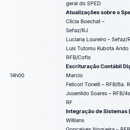
geral do SPED
Atualizações sobre o Spe
Clícia Boechat –
Sefaz/RJ
Luciana Loureiro – Sefaz/
Luis Tutomu Kubota Ando 
RFB/Cofis
Escrituração Contábil Dig
14h00
Marcio
Felicori Tonelli – RFB/6a. 
Josenildo Soares – RFB/4a
RF
Integração de Sistemas 
Willians
Gonçalves Nogueira – RFB