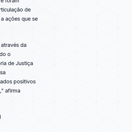
 e foram
rticulação de
 a ações que se
 através da
ado o
ria de Justiça
ssa
tados positivos
” afirma
1