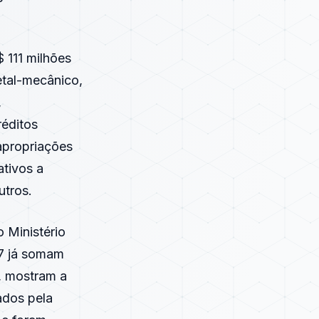
 111 milhões
etal-mecânico,
,
éditos
 apropriações
ativos a
utros.
 Ministério
07 já somam
, mostram a
ados pela