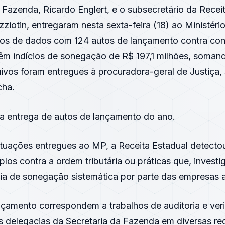
 Fazenda, Ricardo Englert, e o subsecretário da Recei
zziotin, entregaram nesta sexta-feira (18) ao Ministéri
vos de dados com 124 autos de lançamento contra cont
m indícios de sonegação de R$ 197,1 milhões, soman
uivos foram entregues à procuradora-geral de Justiça
cha.
ra entrega de autos de lançamento do ano.
tuações entregues ao MP, a Receita Estadual detectou
los contra a ordem tributária ou práticas que, invest
cia de sonegação sistemática por parte das empresas 
çamento correspondem a trabalhos de auditoria e veri
as delegacias da Secretaria da Fazenda em diversas re