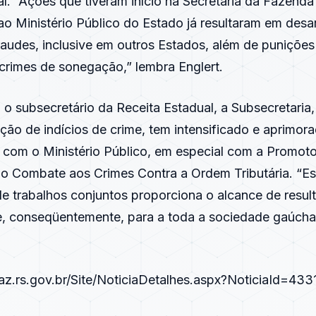
l. “Ações que tiveram início na Secretaria da Fazenda
o Ministério Público do Estado já resultaram em desa
audes, inclusive em outros Estados, além de punições
crimes de sonegação,” lembra Englert.
o subsecretário da Receita Estadual, a Subsecretaria,
ação de indícios de crime, tem intensificado e aprimor
 com o Ministério Público, em especial com a Promoto
no Combate aos Crimes Contra a Ordem Tributária. “E
de trabalhos conjuntos proporciona o alcance de resul
e, conseqüentemente, para a toda a sociedade gaúcha,
az.rs.gov.br/Site/NoticiaDetalhes.aspx?NoticiaId=433