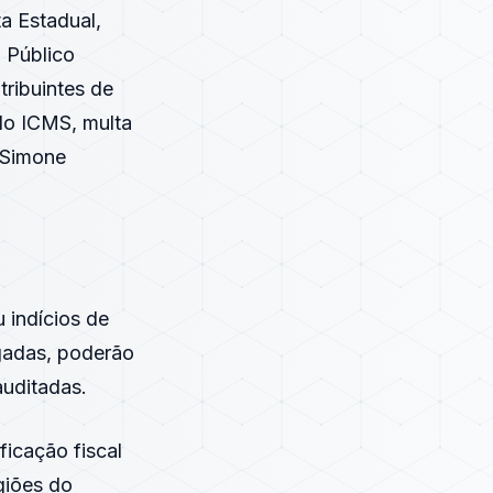
ta Estadual,
o Público
ribuintes de
do ICMS, multa
, Simone
 indícios de
igadas, poderão
auditadas.
ficação fiscal
giões do