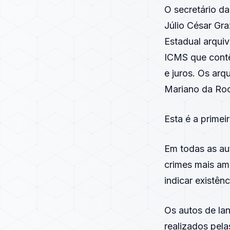
O secretário da
Júlio César Gra
Estadual arqui
ICMS que contê
e juros. Os arq
Mariano da Ro
Esta é a primei
Em todas as au
crimes mais amp
indicar existên
Os autos de lan
realizados pel