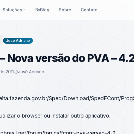
Soluções
BxBlog
Sobre
Contato
José Adriano
 Nova versão do PVA – 4.
de 2011
José Adriano
ceita.fazenda.gov.br/Sped/Download/SpedFCont/Pr
ualizar o browser ou instalar outro aplicativo.
dbrasil.net/forum/topics/fcont-pva-versao-4-2