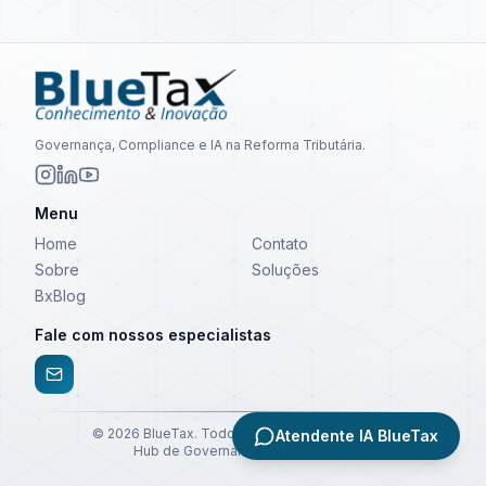
Governança, Compliance e IA na Reforma Tributária.
Menu
Home
Contato
Sobre
Soluções
BxBlog
Fale com nossos especialistas
©
2026
BlueTax. Todos os direitos reservados.
Atendente IA BlueTax
Hub de Governança e Compliance