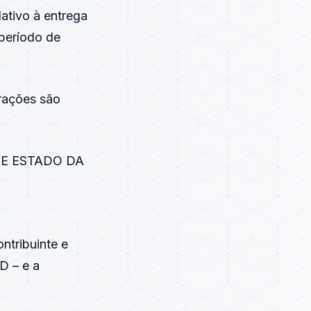
lativo à entrega
 período de
erações são
O DE ESTADO DA
ntribuinte e
D – e a