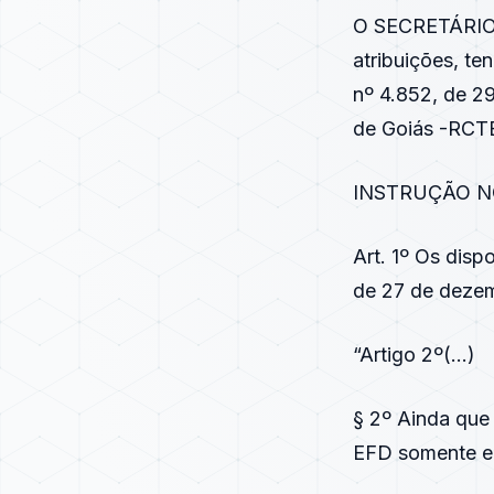
O SECRETÁRIO
atribuições, t
nº 4.852, de 2
de Goiás -RCTE 
INSTRUÇÃO N
Art. 1º Os disp
de 27 de dezem
“Artigo 2º(…)
§ 2º Ainda que 
EFD somente e o