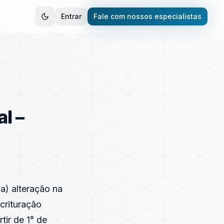
Entrar
Fale com nossos especialistas
l –
a) alteração na
crituração
tir de 1° de