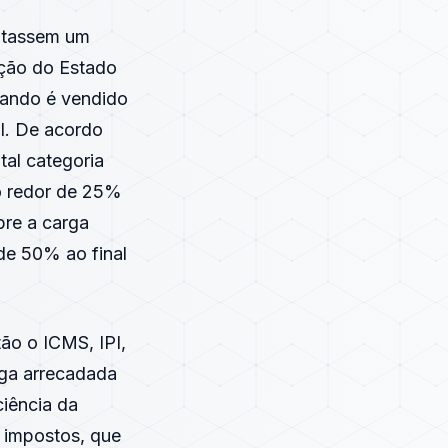
ntassem um
ação do Estado
uando é vendido
l. De acordo
tal categoria
o redor de 25%
bre a carga
de 50% ao final
tão o ICMS, IPI,
rga arrecadada
ciência da
 impostos, que