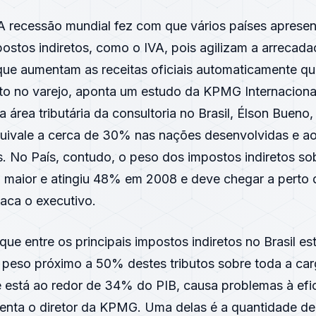
recessão mundial fez com que vários países aprese
ostos indiretos, como o IVA, pois agilizam a arrecad
ue aumentam as receitas oficiais automaticamente q
to no varejo, aponta um estudo da KPMG Internaciona
 área tributária da consultoria no Brasil, Élson Bueno, 
uivale a cerca de 30% nas nações desenvolvidas e a
. No País, contudo, o peso dos impostos indiretos so
em maior e atingiu 48% em 2008 e deve chegar a perto 
aca o executivo.
que entre os principais impostos indiretos no Brasil es
O peso próximo a 50% destes tributos sobre toda a ca
e está ao redor de 34% do PIB, causa problemas à efi
nta o diretor da KPMG. Uma delas é a quantidade de