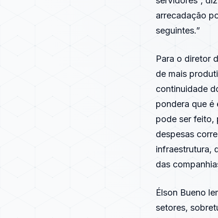
servidores”, d
arrecadação po
seguintes.”
Para o diretor
de mais produti
continuidade d
pondera que é e
pode ser feito
despesas corre
infraestrutura,
das companhias
Élson Bueno le
setores, sobret