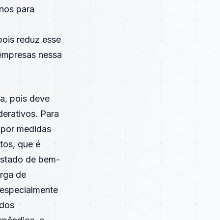
nos para
 pois reduz esse
 empresas nessa
ia, pois deve
derativos. Para
 por medidas
tos, que é
 Estado de bem-
arga de
 especialmente
 dos