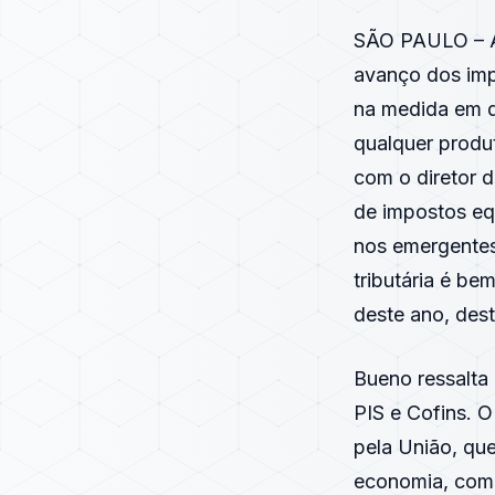
SÃO PAULO – A 
avanço dos imp
na medida em q
qualquer produ
com o diretor da
de impostos eq
nos emergentes
tributária é b
deste ano, dest
Bueno ressalta 
PIS e Cofins. 
pela União, qu
economia, come