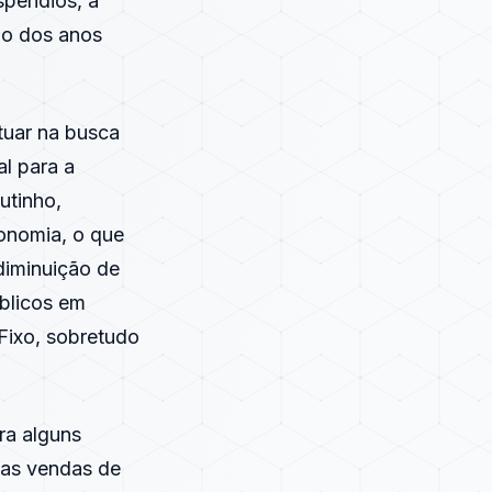
spêndios, a
go dos anos
tuar na busca
al para a
utinho,
conomia, o que
diminuição de
úblicos em
 Fixo, sobretudo
ra alguns
r as vendas de