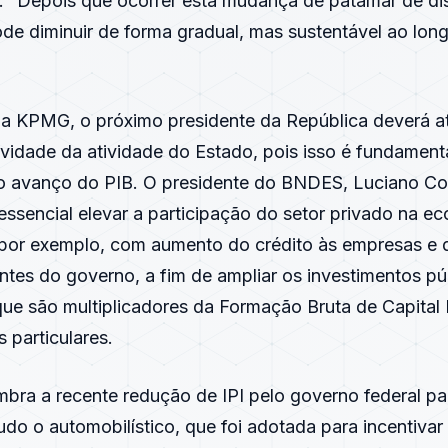
iz. “Depois que ocorrer esta mudança de patamar de di
de diminuir de forma gradual, mas sustentável ao lon
 da KPMG, o próximo presidente da República deverá a
vidade da atividade do Estado, pois isso é fundament
o avanço do PIB. O presidente do BNDES, Luciano Co
ssencial elevar a participação do setor privado na e
, por exemplo, com aumento do crédito às empresas e 
ntes do governo, a fim de ampliar os investimentos p
 que são multiplicadores da Formação Bruta de Capital
 particulares.
mbra a recente redução de IPI pelo governo federal pa
udo o automobilístico, que foi adotada para incentiva