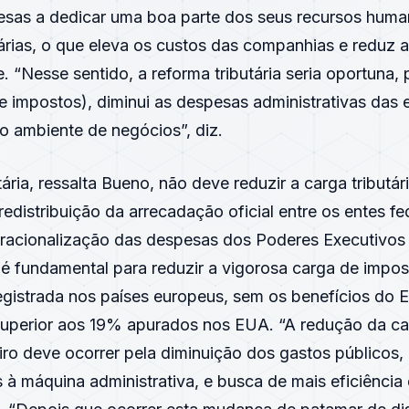
esas a dedicar uma boa parte dos seus recursos huma
árias, o que eleva os custos das companhias e reduz a
. “Nesse sentido, a reforma tributária seria oportuna,
 impostos), diminui as despesas administrativas das
o ambiente de negócios”, diz.
tária, ressalta Bueno, não deve reduzir a carga tributár
redistribuição da arrecadação oficial entre os entes fe
a racionalização das despesas dos Poderes Executivos
 é fundamental para reduzir a vigorosa carga de impos
registrada nos países europeus, sem os benefícios do
e superior aos 19% apurados nos EUA. “A redução da c
iro deve ocorrer pela diminuição dos gastos públicos,
 à máquina administrativa, e busca de mais eficiência