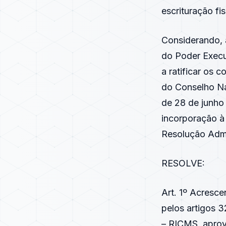
escrituração fis
Considerando, 
do Poder Execu
a ratificar os 
do Conselho Na
de 28 de junho
incorporação à 
Resolução Admi
RESOLVE:
Art. 1º Acresce
pelos artigos 3
– RICMS, apro