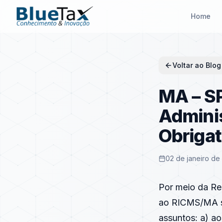
Home
Voltar ao Blog
MA – SP
Adminis
Obriga
02 de janeiro de
Por meio da Re
ao RICMS/MA sob
assuntos: a) aos