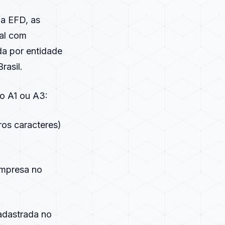
da EFD, as
tal com
ada por entidade
rasil.
po A1 ou A3:
os caracteres)
empresa no
cadastrada no