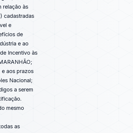
m relação às
2) cadastradas
vel e
fícios de
dústria e ao
e Incentivo às
PROMARANHÃO;
l e aos prazos
les Nacional;
ódigos a serem
ificação.
 do mesmo
 todas as