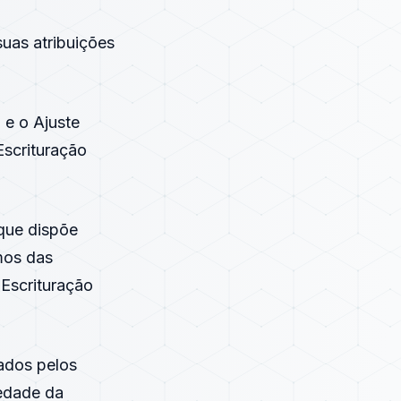
as atribuições
, e o
Ajuste
Escrituração
que dispõe
rmos das
a Escrituração
rados pelos
iedade da