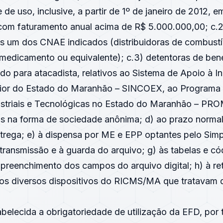
 de uso, inclusive, a partir de 1º de janeiro de 2012, e
 com faturamento anual acima de R$ 5.000.000,00; c.
 um dos CNAE indicados (distribuidoras de combustí
 medicamento ou equivalente); c.3) detentoras de bene
do para atacadista, relativos ao Sistema de Apoio à In
ior do Estado do Maranhão – SINCOEX, ao Programa d
dustriais e Tecnológicas no Estado do Maranhão – 
das na forma de sociedade anônima; d) ao prazo norma
ntrega; e) à dispensa por ME e EPP optantes pelo Simp
 transmissão e à guarda do arquivo; g) às tabelas e c
preenchimento dos campos do arquivo digital; h) à ret
os diversos dispositivos do RICMS/MA que tratavam
tabelecida a obrigatoriedade de utilização da EFD, por