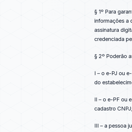
§ 1º Para garant
informações a q
assinatura digi
credenciada pel
§ 2º Poderão as
I – o e-PJ ou 
do estabelecim
II – o e-PF ou 
cadastro CNPJ
III – a pessoa 