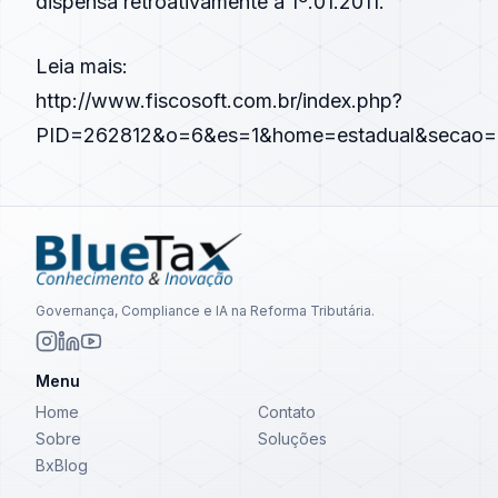
dispensa retroativamente a 1º.01.2011.
Leia mais:
http://www.fiscosoft.com.br/index.php?
PID=262812&o=6&es=1&home=estadual&secao=
Governança, Compliance e IA na Reforma Tributária.
Menu
Home
Contato
Sobre
Soluções
BxBlog