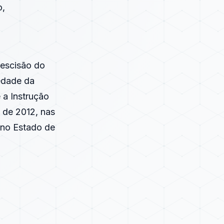
o,
rescisão do
iedade da
 a Instrução
o de 2012, nas
 no Estado de