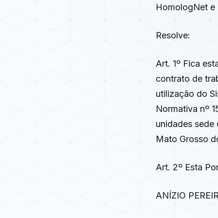
HomologNet e a
Resolve:
Art. 1º Fica es
contrato de tra
utilização do S
Normativa nº 15
unidades sede 
Mato Grosso do
Art. 2º Esta Po
ANÍZIO PEREI