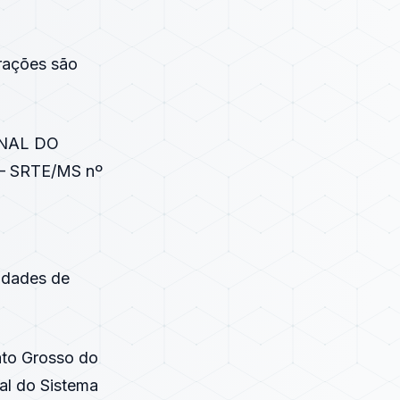
erações são
ONAL DO
 SRTE/MS nº
idades de
ato Grosso do
ial do Sistema