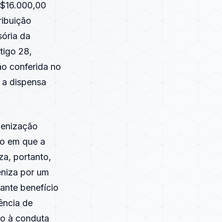
R$16.000,00
ribuição
sória da
tigo 28,
ão conferida no
 a dispensa
denização
do em que a
za, portanto,
deniza por um
mante benefício
dência de
ão à conduta