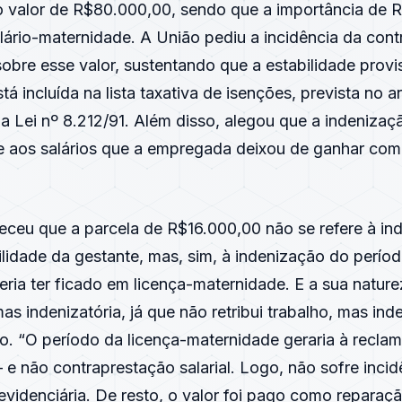
no valor de R$80.000,00, sendo que a importância de 
alário-maternidade. A União pediu a incidência da cont
sobre esse valor, sustentando que a estabilidade provi
á incluída na lista taxativa de isenções, prevista no ar
a Lei nº 8.212/91. Além disso, alegou que a indenizaç
e aos salários que a empregada deixou de ganhar com
receu que a parcela de R$16.000,00 não se refere à in
bilidade da gestante, mas, sim, à indenização do perío
ria ter ficado em licença-maternidade. E a sua nature
 mas indenizatória, já que não retribui trabalho, mas in
do. “O período da licença-maternidade geraria à recla
– e não contraprestação salarial. Logo, não sofre inci
evidenciária. De resto, o valor foi pago como reparaç