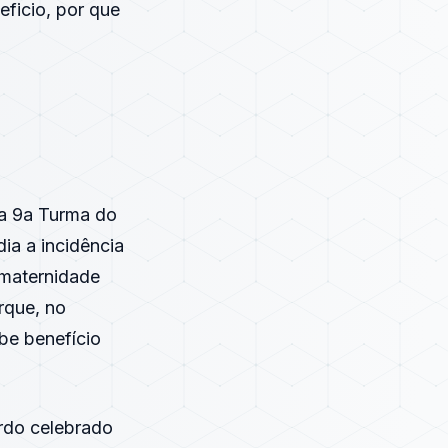
ficio, por que
a 9a Turma do
ia a incidência
-maternidade
rque, no
be benefício
rdo celebrado