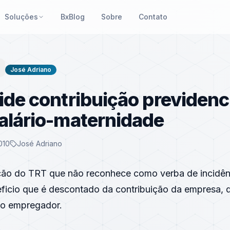
Soluções
BxBlog
Sobre
Contato
José Adriano
ide contribuição previdenc
alário-maternidade
010
José Adriano
ção do TRT que não reconhece como verba de incidên
eficio que é descontado da contribuição da empresa,
lo empregador.