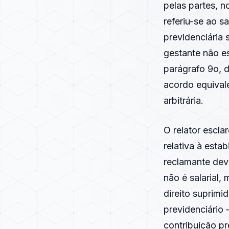
pelas partes, 
referiu-se ao s
previdenciária 
gestante não est
parágrafo 9o, d
acordo equival
arbitrária.
O relator escla
relativa à esta
reclamante deve
não é salarial,
direito suprimi
previdenciário 
contribuição pr