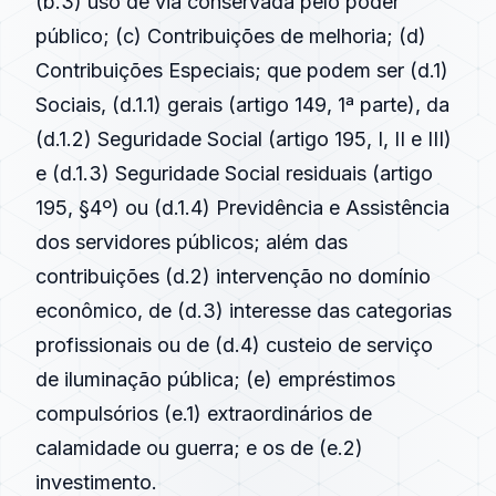
(b.3) uso de via conservada pelo poder
público; (c) Contribuições de melhoria; (d)
Contribuições Especiais; que podem ser (d.1)
Sociais, (d.1.1) gerais (artigo 149, 1ª parte), da
(d.1.2) Seguridade Social (artigo 195, I, II e III)
e (d.1.3) Seguridade Social residuais (artigo
195, §4º) ou (d.1.4) Previdência e Assistência
dos servidores públicos; além das
contribuições (d.2) intervenção no domínio
econômico, de (d.3) interesse das categorias
profissionais ou de (d.4) custeio de serviço
de iluminação pública; (e) empréstimos
compulsórios (e.1) extraordinários de
calamidade ou guerra; e os de (e.2)
investimento.