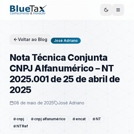
Voltar ao Blog
José Adriano
Nota Técnica Conjunta
CNPJ Alfanumérico – NT
2025.001 de 25 de abril de
2025
08 de maio de 2025
José Adriano
cnpj
cnpj alfanumérico
encat
NT
NTRef