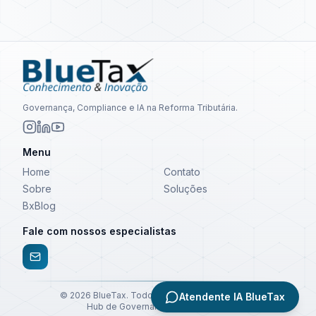
Governança, Compliance e IA na Reforma Tributária.
Menu
Home
Contato
Sobre
Soluções
BxBlog
Fale com nossos especialistas
©
2026
BlueTax. Todos os direitos reservados.
Atendente IA BlueTax
Hub de Governança e Compliance