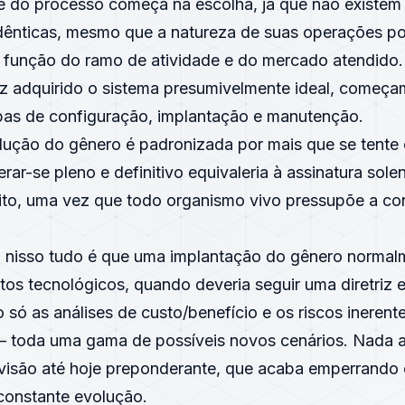
 do processo começa na escolha, já que não existem
dênticas, mesmo que a natureza de suas operações p
 função do ramo de atividade e do mercado atendido
z adquirido o sistema presumivelmente ideal, começ
apas de configuração, implantação e manutenção.
olução do gênero é padronizada por mais que se tente 
ar-se pleno e definitivo equivaleria à assinatura sole
ito, uma vez que todo organismo vivo pressupõe a co
l nisso tudo é que uma implantação do gênero normal
os tecnológicos, quando deveria seguir uma diretriz 
só as análises de custo/benefício e os riscos inerent
 – toda uma gama de possíveis novos cenários. Nada a 
 visão até hoje preponderante, que acaba emperrando 
onstante evolução.