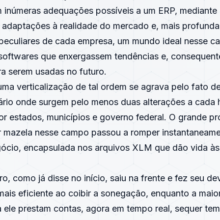
 inúmeras adequações possíveis a um ERP, mediante
s, adaptações à realidade do mercado e, mais profund
s peculiares de cada empresa, um mundo ideal nesse 
softwares que enxergassem tendências e, consequent
ra serem usadas no futuro.
uma verticalização de tal ordem se agrava pelo fato 
ário onde surgem pelo menos duas alterações a cada ho
por estados, municípios e governo federal. O grande p
r mazela nesse campo passou a romper instantaneame
ócio, encapsulada nos arquivos XLM que dão vida às 
iro, como já disse no início, saiu na frente e fez seu d
mais eficiente ao coibir a sonegação, enquanto a maio
 ele prestam contas, agora em tempo real, sequer tem