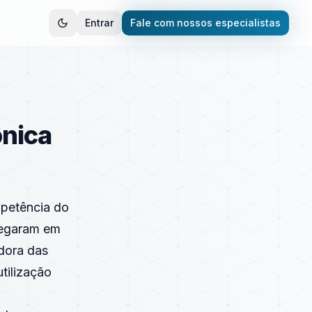
Entrar
Fale com nossos especialistas
ônica
petência do
chegaram em
adora das
tilização