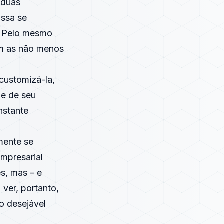
 duas
ossa se
. Pelo mesmo
am as não menos
customizá-la,
ne de seu
nstante
mente se
empresarial
es, mas – e
ver, portanto,
o desejável