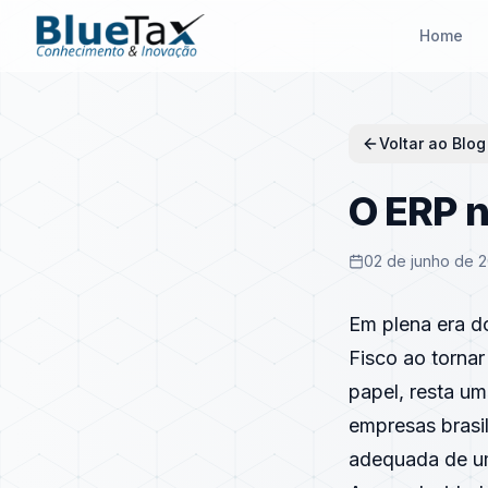
Home
Voltar ao Blog
O ERP n
02 de junho de 
Em plena era d
Fisco ao tornar
papel, resta u
empresas brasil
adequada de u