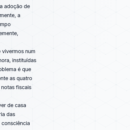
 a adoção de
amente, a
campo
emente,
de vivermos num
ra, instituídas
roblema é que
nte as quatro
notas fiscais
ever de casa
ria das
 consciência