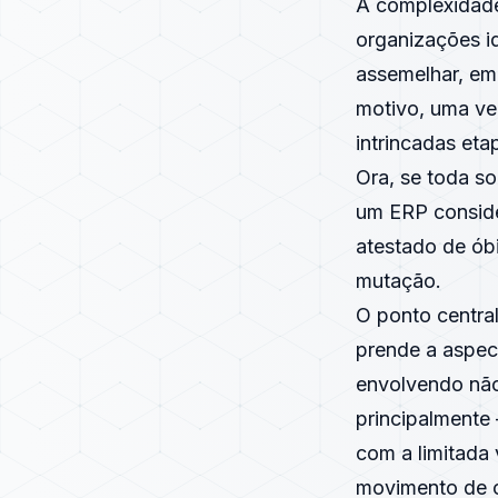
A complexidade
organizações i
assemelhar, em
motivo, uma ve
intrincadas et
Ora, se toda s
um ERP consider
atestado de ób
mutação.
O ponto centra
prende a aspect
envolvendo não 
principalmente
com a limitada
movimento de c