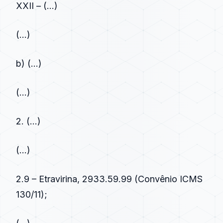
XXII – (…)
(…)
b) (…)
(…)
2. (…)
(…)
2.9 – Etravirina, 2933.59.99 (Convênio ICMS
130/11);