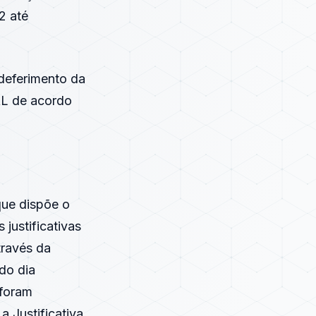
2 até
deferimento da
AL de acordo
ue dispõe o
 justificativas
través da
 do dia
 foram
a Justificativa