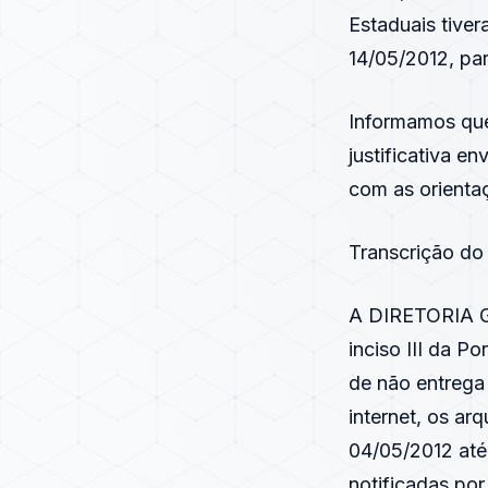
Estaduais tiver
14/05/2012, par
Informamos que
justificativa 
com as orientaç
Transcrição do
A DIRETORIA G
inciso III da
Por
de não entrega 
internet, os ar
04/05/2012 até
notificadas por