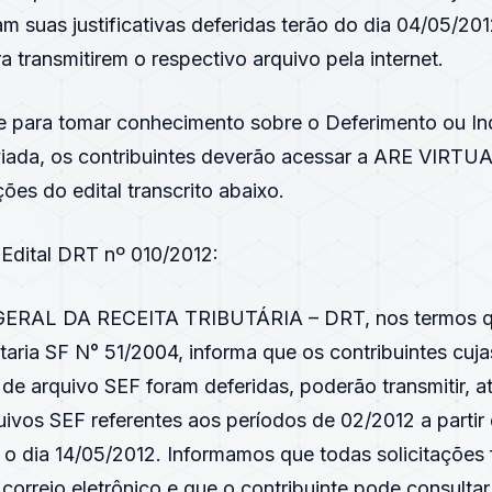
am suas justificativas deferidas terão do dia 04/05/201
a transmitirem o respectivo arquivo pela internet.
 para tomar conhecimento sobre o Deferimento ou In
enviada, os contribuintes deverão acessar a ARE VIRTU
ões do edital transcrito abaixo.
 Edital DRT nº 010/2012:
ERAL DA RECEITA TRIBUTÁRIA – DRT, nos termos q
taria SF N° 51/2004
, informa que os contribuintes cujas
de arquivo SEF foram deferidas, poderão transmitir, a
quivos SEF referentes aos períodos de 02/2012 a partir
 o dia 14/05/2012. Informamos que todas solicitações
 correio eletrônico e que o contribuinte pode consultar 