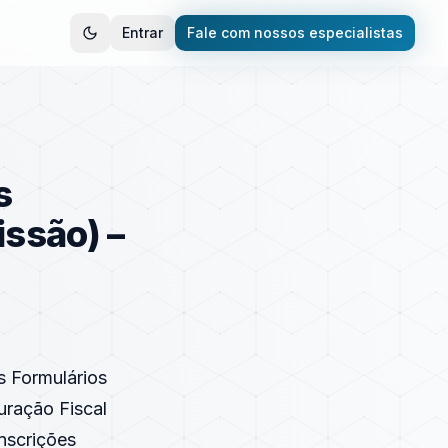
Entrar
Fale com nossos especialistas
s
issão) –
os Formulários
turação Fiscal
Inscrições