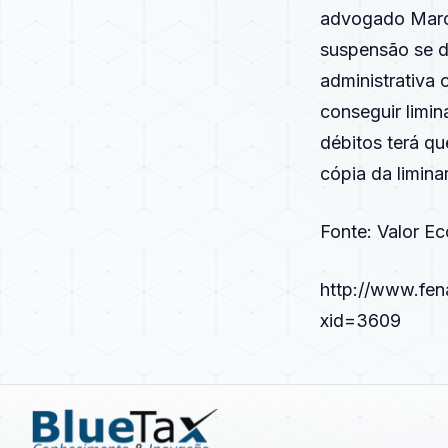
advogado Marce
suspensão se d
administrativa 
conseguir limin
débitos terá q
cópia da limina
Fonte: Valor E
http://www.fena
xid=3609