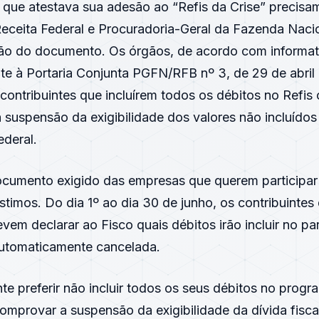
l que atestava sua adesão ao “Refis da Crise” precisam
Receita Federal e Procuradoria-Geral da Fazenda Nac
ão do documento. Os órgãos, de acordo com informat
te à Portaria Conjunta PGFN/RFB nº 3, de 29 de abril -,
ontribuintes que incluírem todos os débitos no Refis
suspensão da exigibilidade dos valores não incluídos
ederal.
umento exigido das empresas que querem participar 
timos. Do dia 1º ao dia 30 de junho, os contribuintes
em declarar ao Fisco quais débitos irão incluir no p
utomaticamente cancelada.
nte preferir não incluir todos os seus débitos no progr
omprovar a suspensão da exigibilidade da dívida fiscal