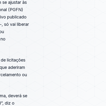
 se ajustar às
ional (PGFN)
ivo publicado
 só vai liberar
 ou
 no
de licitações
 que aderiram
arcelamento ou
ama, deverá se
”, diz o