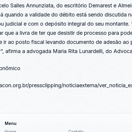
lo Salles Annunziata, do escritório Demarest e Almei
á quando a validade do débito está sendo discutida n
ou judicial e com o depósito integral do seu montante
ar que a livra de ter que desistir de processo para pod
ue ir ao posto fiscal levando documento de adesão ao
r”, afirma a advogada Maria Rita Lunardelli, do Advoca
conômico
con.org.br/pressclipping/noticiaexterna/ver_noticia_e
Menu
Home
Contato