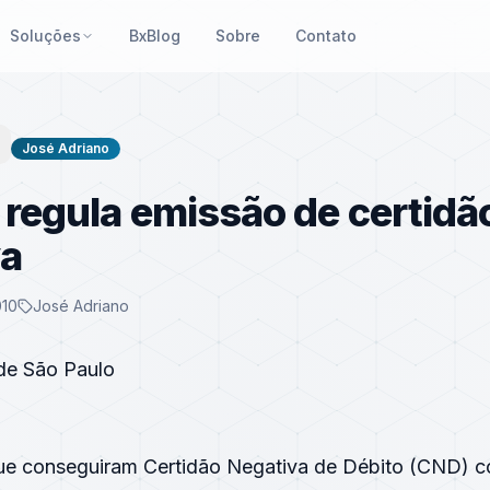
Soluções
BxBlog
Sobre
Contato
José Adriano
 regula emissão de certidã
va
010
José Adriano
 de São Paulo
ue conseguiram Certidão Negativa de Débito (CND) 