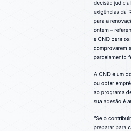
decisão judicia
exigências da 
para a renovaç
ontem – referen
a CND para os c
comprovarem a 
parcelamento f
A CND é um doc
ou obter emprés
ao programa dev
sua adesão é a
“Se o contribui
preparar para c