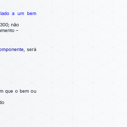
culado a um bem
0300; não
amento –
omponente
, será
em que o bem ou
do