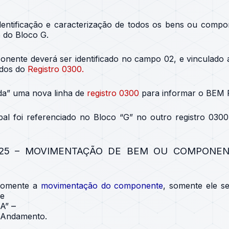
dentificação e caracterização de todos os bens ou compo
 do Bloco G.
onente deverá ser identificado no campo 02, e vinculado 
odos do
Registro 0300.
ada” uma nova linha de
registro 0300
para informar o BEM P
pal foi referenciado no Bloco “G” no outro registro 030
125 – MOVIMENTAÇÃO DE BEM OU COMPONEN
somente a
movimentação do componente
, somente ele s
de
–
A”
 Andamento.