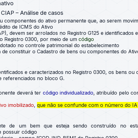
mativo
 CIAP – Análise de casos
u componentes do ativo permanente que, ao serem movim
édito de ICMS do Ativo
), devem ser arrolados no Registro G125 e identificados e
no Registro 0300, por meio de um
código
dotado no controle patrimonial do estabelecimento
m de constituir o Cadastro de bens ou componentes do Ativ
entificados e caracterizados no Registro 0300, os bens o
e referenciados no bloco G.
nente deverá ter
código individualizado
, atribuído pelo co
ivo imobilizado
,
que não se confunde com o número do IA 
te de um bem que esteja sendo construído no esta
e possuir código