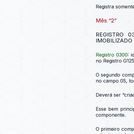
Registra soment
Mês “2”
REGISTRO 0
IMOBILIZADO
Registro 0300
:
i
no Registro G125
O segundo compo
no campo 05, t
Deverá ser “cri
Esse bem princi
componente.
O primeiro comp