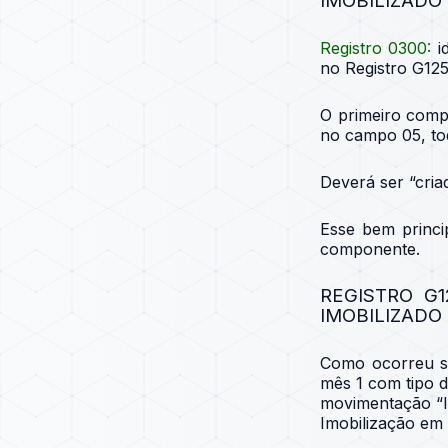
IMOBILIZADO
Registro 0300
:
i
no Registro G125
O primeiro comp
no campo 05, t
Deverá ser “cri
Esse bem princi
componente.
REGISTRO G
IMOBILIZADO
Como ocorreu 
mês 1 com tipo 
movimentação “I
Imobilização em