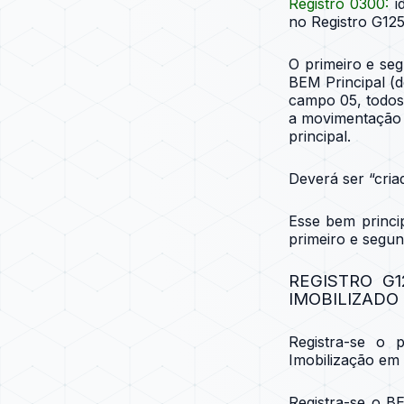
Registro 0300
:
i
no Registro G125
O primeiro e se
BEM Principal (
campo 05, todo
a movimentação 
principal.
Deverá ser “cri
Esse bem princi
primeiro e segu
REGISTRO G
IMOBILIZADO
Registra-se o
Imobilização em
Registra-se o B