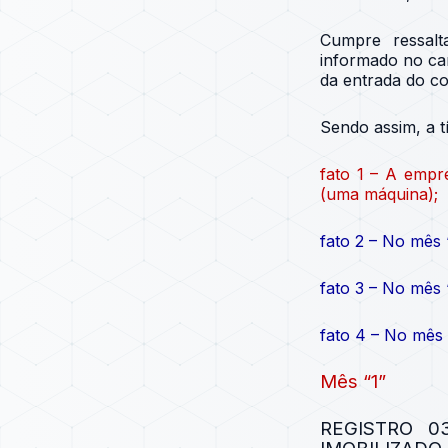
Cumpre ressal
informado no c
da entrada do c
Sendo assim, a tí
fato 1 – A empr
(uma máquina);
fato 2 – No mês
fato 3 – No mês
fato 4 – No mês 
Mês “1”
REGISTRO 0