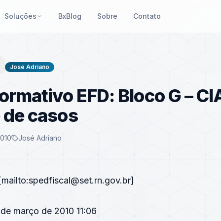
Soluções
BxBlog
Sobre
Contato
José Adriano
formativo EFD: Bloco G – CI
 de casos
2010
José Adriano
[mailto:spedfiscal@set.rn.gov.br]
 de março de 2010 11:06