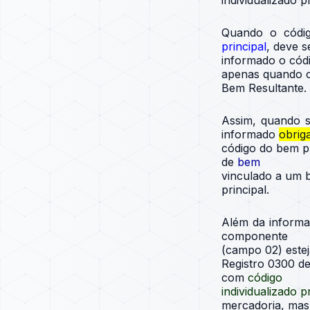
individualizado
Quando o códig
principal
, deve s
informado o cód
apenas quando o
Bem Resultante.
Assim, quando s
informado
obrig
código do bem pr
de
bem
vinculado a um 
principal.
Além da inform
componente
(campo 02) este
Registro 0300 de
com
código
individualizado p
mercadoria, mas