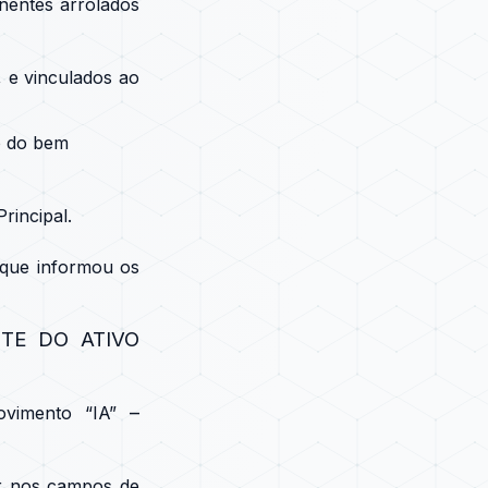
nentes arrolados
 e vinculados ao
o do bem
rincipal.
 que informou os
TE DO ATIVO
–
vimento “IA”
ar nos campos de