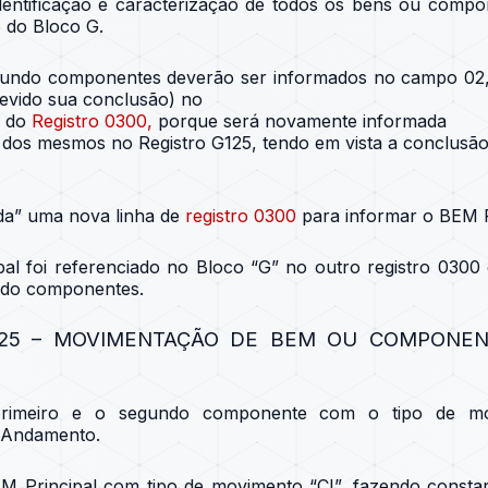
dentificação e caracterização de todos os bens ou compo
 do Bloco G.
gundo componentes deverão ser informados no campo 02,
devido sua conclusão) no
s do
Registro 0300,
porque será novamente informada
dos mesmos no Registro G125, tendo em vista a conclusã
ada” uma nova linha de
registro 0300
para informar o BEM P
pal foi referenciado no Bloco “G” no outro registro 0300
ndo componentes.
125 – MOVIMENTAÇÃO DE BEM OU COMPONEN
 primeiro e o segundo componente com o tipo de mo
 Andamento.
EM Principal com tipo de movimento “CI”, fazendo const