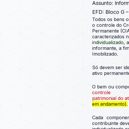
Assunto: Infor
EFD: Bloco G –
Todos os bens o
o controle do Cr
Permanente (CIAP
caracterizados 
individualizado,
a
informante, a fi
Imobilizado.
Só devem ser id
ativo permanent
O bem ou compo
controle
patrimonial do at
em andamento).
Cada componen
contribuinte dev