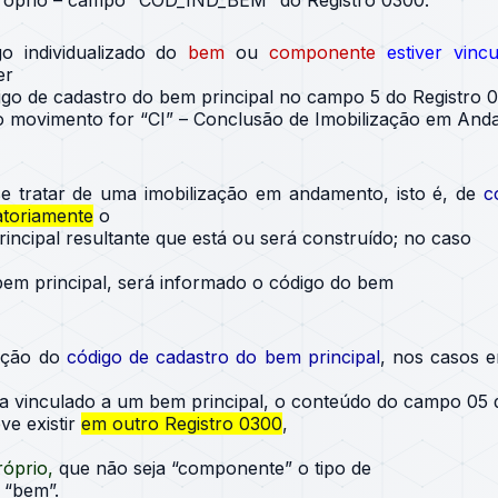
 próprio – campo “COD_IND_BEM” do Registro 0300.
o individualizado do
bem
ou
componente
estiver vin
er
igo de cadastro do bem principal no campo 5 do Registro 
 movimento for “CI” – Conclusão de Imobilização em And
e tratar de uma imobilização em andamento, isto é, de
c
atoriamente
o
incipal resultante que está ou será construído; no caso
bem principal, será informado o código do bem
ação do
código de cadastro do bem principal
, nos casos 
ja vinculado a um bem principal, o conteúdo do campo 05 
ve existir
em outro Registro 0300
,
róprio,
que não seja “componente” o tipo de
 “bem”.