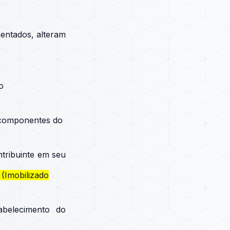
entados, alteram
o
u componentes do
ntribuinte em seu
(Imobilizado
belecimento do