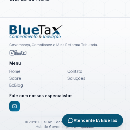
Governança, Compliance e IA na Reforma Tributária.
Menu
Home
Contato
Sobre
Soluções
BxBlog
Fale com nossos especialistas
Atendente IA BlueTax
©
2026
BlueTax. Todos os direitos reservados.
Hub de Governança e Compliance