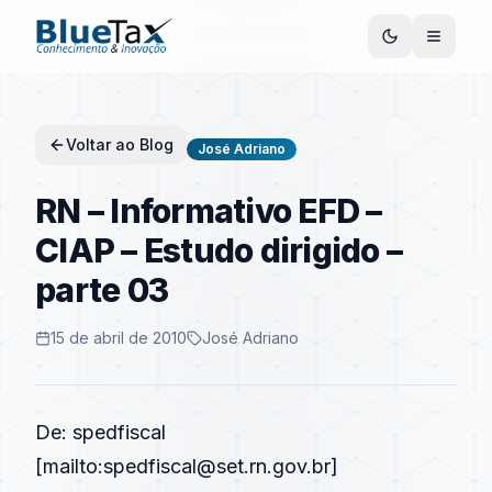
Voltar ao Blog
José Adriano
RN – Informativo EFD –
CIAP – Estudo dirigido –
parte 03
15 de abril de 2010
José Adriano
De: spedfiscal
[mailto:spedfiscal@set.rn.gov.br]