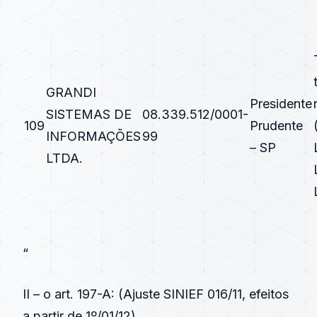
GRANDI
Presidente
SISTEMAS DE
08.339.512/0001-
109
Prudente
INFORMAÇÕES
99
– SP
LTDA.
“
II – o art. 197-A: (
Ajuste SINIEF 016/11
, efeitos
a partir de 1º/01/12)