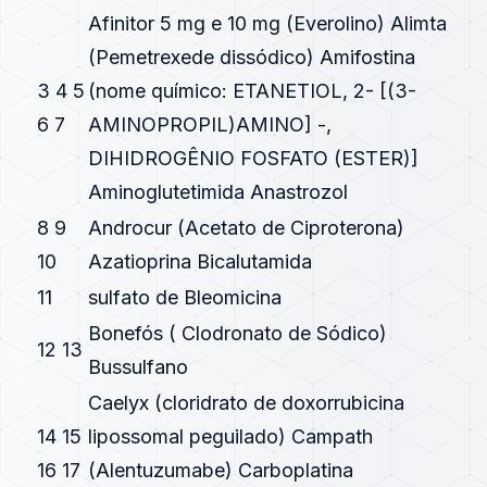
Afinitor 5 mg e 10 mg (Everolino) Alimta
(Pemetrexede dissódico) Amifostina
3 4 5
(nome químico: ETANETIOL, 2- [(3-
6 7
AMINOPROPIL)AMINO] -,
DIHIDROGÊNIO FOSFATO (ESTER)]
Aminoglutetimida Anastrozol
8 9
Androcur (Acetato de Ciproterona)
10
Azatioprina Bicalutamida
11
sulfato de Bleomicina
Bonefós ( Clodronato de Sódico)
12 13
Bussulfano
Caelyx (cloridrato de doxorrubicina
14 15
lipossomal peguilado) Campath
16 17
(Alentuzumabe) Carboplatina