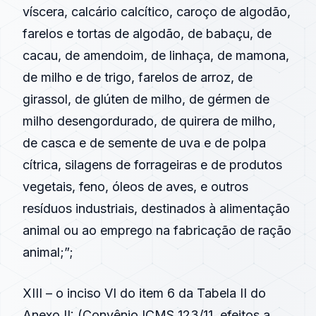
víscera, calcário calcítico, caroço de algodão,
farelos e tortas de algodão, de babaçu, de
cacau, de amendoim, de linhaça, de mamona,
de milho e de trigo, farelos de arroz, de
girassol, de glúten de milho, de gérmen de
milho desengordurado, de quirera de milho,
de casca e de semente de uva e de polpa
cítrica, silagens de forrageiras e de produtos
vegetais, feno, óleos de aves, e outros
resíduos industriais, destinados à alimentação
animal ou ao emprego na fabricação de ração
animal;”;
XIII – o inciso VI do item 6 da Tabela II do
Anexo II: (
Convênio ICMS 123/11
, efeitos a