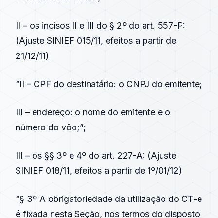
II – os incisos II e III do § 2º do
art. 557-P
:
(
Ajuste SINIEF 015/11
, efeitos a partir de
21/12/11)
“II – CPF do destinatário: o CNPJ do emitente;
III – endereço: o nome do emitente e o
número do vôo;”;
III – os §§ 3º e 4º do
art. 227-A
: (
Ajuste
SINIEF 018/11
, efeitos a partir de 1º/01/12)
“§ 3º A obrigatoriedade da utilização do CT-e
é fixada nesta Seção, nos termos do disposto