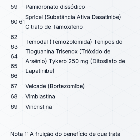
59
Pamidronato dissódico
Spricel (Substância Ativa Dasatinibe)
60 61
Citrato de Tamoxifeno
62
Temodal (Temozolomida) Teniposido
63
Tioguanina Trisenox (Trióxido de
64
Arsênio) Tykerb 250 mg (Ditosilato de
65
Lapatinibe)
66
67
Velcade (Bortezomibe)
68
Vimblastina
69
Vincristina
Nota 1: A fruição do benefício de que trata