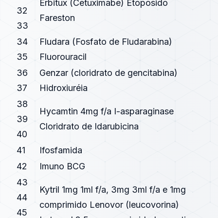
Erbitux (Cetuximabe) Etoposido
32
Fareston
33
34
Fludara (Fosfato de Fludarabina)
35
Fluorouracil
36
Genzar (cloridrato de gencitabina)
37
Hidroxiuréia
38
Hycamtin 4mg f/a I-asparaginase
39
Cloridrato de Idarubicina
40
41
Ifosfamida
42
Imuno BCG
43
Kytril 1mg 1ml f/a, 3mg 3ml f/a e 1mg
44
comprimido Lenovor (leucovorina)
45