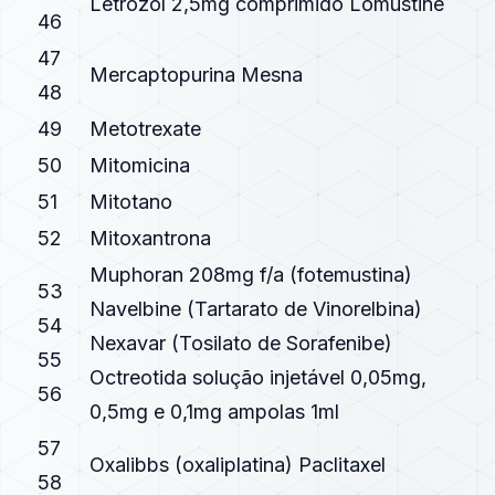
Letrozol 2,5mg comprimido Lomustine
46
47
Mercaptopurina Mesna
48
49
Metotrexate
50
Mitomicina
51
Mitotano
52
Mitoxantrona
Muphoran 208mg f/a (fotemustina)
53
Navelbine (Tartarato de Vinorelbina)
54
Nexavar (Tosilato de Sorafenibe)
55
Octreotida solução injetável 0,05mg,
56
0,5mg e 0,1mg ampolas 1ml
57
Oxalibbs (oxaliplatina) Paclitaxel
58