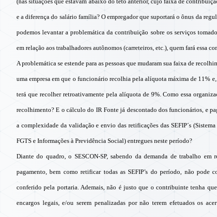
(nas situações que estavam abaixo do teto anterior, cujo faixa de contribuiçã
e a diferença do salário família? O empregador que suportará o ônus da regu
podemos levantar a problemática da contribuição sobre os serviços tomados
em relação aos trabalhadores autônomos (carreteiros, etc.), quem fará essa 
A problemática se estende para as pessoas que mudaram sua faixa de recol
uma empresa em que o funcionário recolhia pela alíquota máxima de 11% e, d
terá que recolher retroativamente pela alíquota de 9%. Como essa organiza
recolhimento? E o cálculo do IR Fonte já descontado dos funcionários, e pa
a complexidade da validação e envio das retificações das SEFIP´s (Siste
FGTS e Informações à Previdência Social) entregues neste período?
Diante do quadro, o SESCON-SP, sabendo da demanda de trabalho em rep
pagamento, bem como retificar todas as SEFIP’s do período, não pode c
conferido pela portaria. Ademais, não é justo que o contribuinte tenha que
encargos legais, e/ou serem penalizadas por não terem efetuados os acer