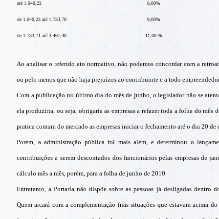
até 1.040,22
8,00%
de 1.040,23 até 1.733,70
9,00%
de 1.733,71 até 3.467,40
11,00 %
Ao analisar o referido ato normativo, não podemos concordar com a retroat
ou pelo menos que não haja prejuízos ao contribuinte e a todo empreendedo
Com a publicação no último dia do mês de junho, o legislador não se atent
ela produziria, ou seja, obrigaria as empresas a refazer toda a folha do mês
pratica comum do mercado as empresas iniciar o fechamento até o dia 20 de 
Porém, a administração pública foi mais além, e determinou o lançame
contribuições a serem descontados dos funcionários pelas empresas de jane
cálculo mês a mês, porém, para a folha de junho de 2010.
Entretanto, a Portaria não dispõe sobre as pessoas já desligadas dentro d
Quem arcará com a complementação (nas situações que estavam acima do te