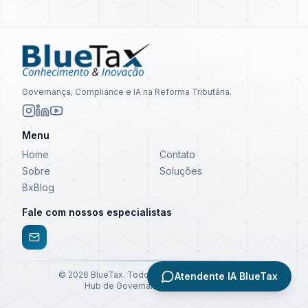
Governança, Compliance e IA na Reforma Tributária.
Menu
Home
Contato
Sobre
Soluções
BxBlog
Fale com nossos especialistas
©
2026
BlueTax. Todos os direitos reservados.
Atendente IA BlueTax
Hub de Governança e Compliance