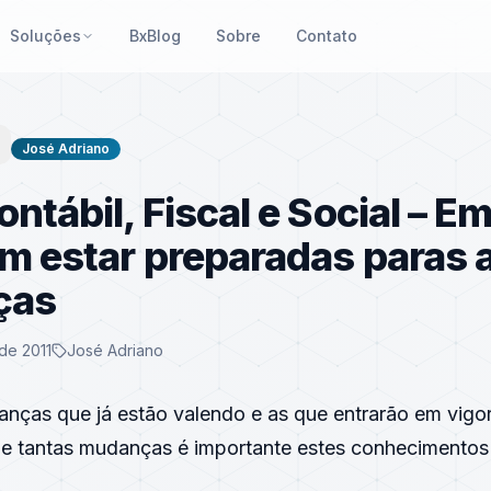
Soluções
BxBlog
Sobre
Contato
José Adriano
ntábil, Fiscal e Social – E
m estar preparadas paras 
ças
de 2011
José Adriano
anças que já estão valendo e as que entrarão em vigor
de tantas mudanças é importante estes conhecimentos 