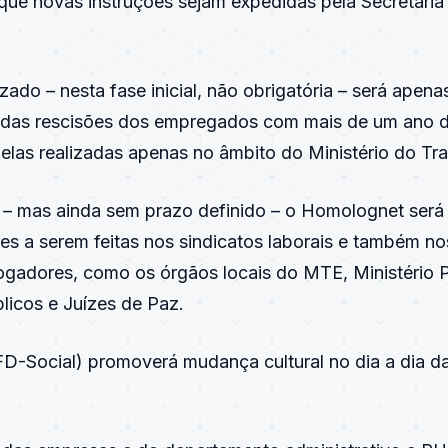
 que novas instruções sejam expedidas pela Secretari
izado – nesta fase inicial, não obrigatória – será apena
das rescisões dos empregados com mais de um ano d
elas realizadas apenas no âmbito do Ministério do Tr
 – mas ainda sem prazo definido – o Homolognet será
s a serem feitas nos sindicatos laborais e também n
gadores, como os órgãos locais do MTE, Ministério P
licos e Juízes de Paz.
D-Social) promoverá mudança cultural no dia a dia d