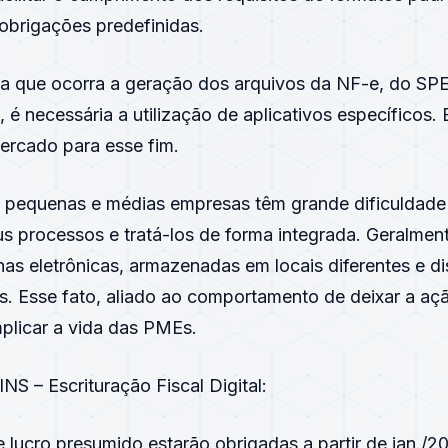
obrigações predefinidas.
ra que ocorra a geração dos arquivos da NF-e, do SP
 é necessária a utilização de aplicativos específicos. 
ercado para esse fim.
s pequenas e médias empresas têm grande dificuldad
us processos e tratá-los de forma integrada. Geralmen
lhas eletrônicas, armazenadas em locais diferentes e d
s. Esse fato, aliado ao comportamento de deixar a açã
plicar a vida das PMEs.
S – Escrituração Fiscal Digital:
 lucro presumido estarão obrigadas a partir de jan./