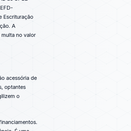
 EFD-
e Escrituração
ação. A
 multa no valor
ão acessória de
, optantes
ilizem o
financiamentos.