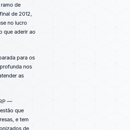
 ramo de
final de 2012,
se no lucro
o que aderir ao
parada para os
 profunda nos
atender as
ERP —
gestão que
resas, e tem
ronizados de