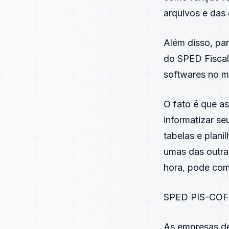
arquivos e das 
Além disso, pa
do SPED Fiscal,
softwares no m
O fato é que a
informatizar se
tabelas e plani
umas das outra
hora, pode com
SPED PIS-COFIN
As empresas de