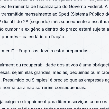
va ferramenta de fiscalização do Governo Federal. A
á transmitida mensalmente ao Sped (Sistema Público d
5º dia útil do 2º (segundo) mês subseqüente à escritur
 cumprir a exigência dentro do prazo estará sujeita a
 por mês – calendário ou fração.
irment” – Empresas devem estar preparadas :
airment ou recuperabilidade dos ativos é uma obrigaç
sas, sejam elas grandes, médias, pequenas ou micros
l, Presumido ou Simples. é preciso que as empresas ag
 norma para não sofrerem consequências.
já exigem o Impairment para liberar serviços como os 