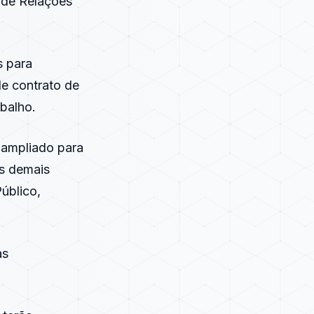
a de Relações
s para
e contrato de
abalho.
 ampliado para
os demais
úblico,
as