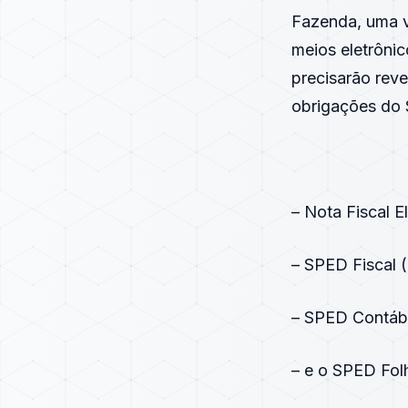
Fazenda, uma v
meios eletrônic
precisarão reve
obrigações do 
– Nota Fiscal E
– SPED Fiscal (
– SPED Contábi
– e o SPED Folh