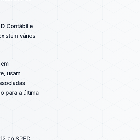
ED Contábil e
Existem vários
e em
te, usam
issociadas
o para a última
2012 ao SPED