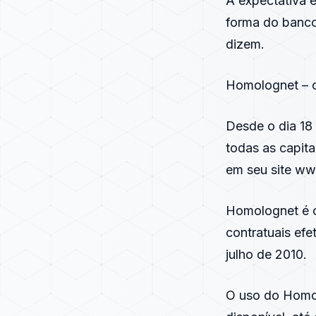
A expectativa 
forma do banco
dizem.
Homolognet – o
Desde o dia 18
todas as capita
em seu site
www
Homolognet é o
contratuais efe
julho de 2010.
O uso do Homol