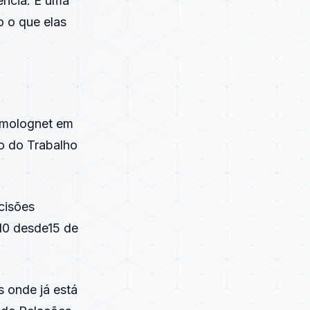
ência. É uma
 o que elas
omolognet em
io do Trabalho
cisões
/10 desde15 de
 onde já está