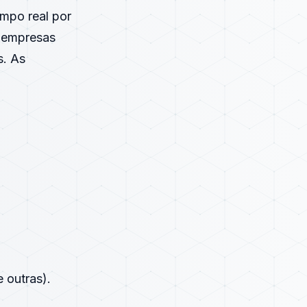
mpo real por
s empresas
s. As
 outras).