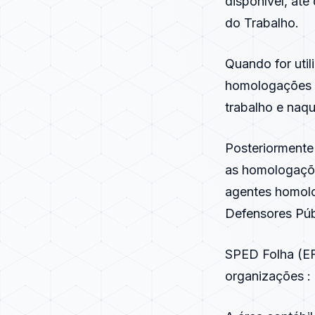
disponível, até
do Trabalho.
Quando for util
homologações 
trabalho e naqu
Posteriormente
as homologaçõe
agentes homolo
Defensores Púb
SPED Folha (EF
organizações :