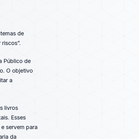
stemas de
 riscos”.
a Público de
o. O objetivo
tar a
 livros
tais. Esses
 e servem para
aria da