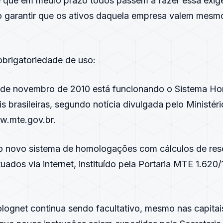
é que em médio prazo todos passem a fazer essa exig
 garantir que os ativos daquela empresa valem mesmo
brigatoriedade de uso:
 de novembro de 2010 está funcionando o Sistema H
is brasileiras, segundo notícia divulgada pelo Ministér
.mte.gov.br
.
 novo sistema de homologações com cálculos de res
tuados via internet, instituído pela Portaria MTE 1.620
ognet continua sendo facultativo, mesmo nas capitais