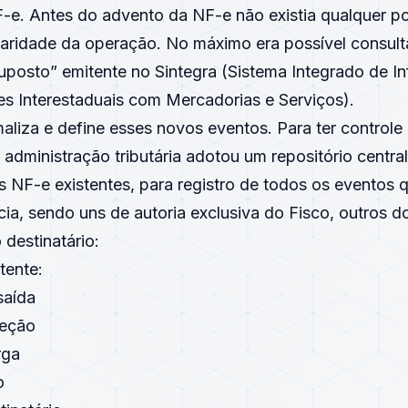
F-e. Antes do advento da NF-e não existia qualquer po
ularidade da operação. No máximo era possível consult
suposto” emitente no Sintegra (Sistema Integrado de 
s Interestaduais com Mercadorias e Serviços).
aliza e define esses novos eventos. Para ter controle
a administração tributária adotou um repositório centra
 NF-e existentes, para registro de todos os eventos 
ia, sendo uns de autoria exclusiva do Fisco, outros d
 destinatário:
tente:
saída
reção
rga
o