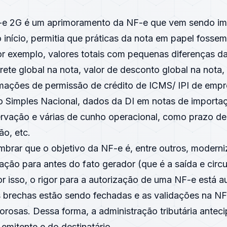
e 2G é um aprimoramento da NF-e que vem sendo i
início, permitia que práticas da nota em papel fosse
r exemplo, valores totais com pequenas diferenças d
 frete global na nota, valor de desconto global na not
mações de permissão de crédito de ICMS/ IPI de emp
 Simples Nacional, dados da DI em notas de importa
vação e várias de cunho operacional, como prazo de
ão, etc.
mbrar que o objetivo da NF-e é, entre outros, moderni
ização para antes do fato gerador (que é a saída e circ
or isso, o rigor para a autorização de uma NF-e está 
 brechas estão sendo fechadas e as validações na N
orosas. Dessa forma, a administração tributária anteci
 emitente e do destinatário.