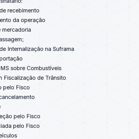
inatário:
de recebimento
ento da operação
 mercadoria
passagem;
de Internalização na Suframa
xportação
ICMS sobre Combustíveis
 Fiscalização de Trânsito
 pelo Fisco
 cancelamento
e
reção pelo Fisco
iada pelo Fisco
eículos