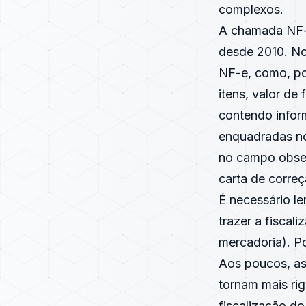
complexos.
A chamada NF-
desde 2010. No 
NF-e, como, po
itens, valor de
contendo infor
enquadradas no
no campo obser
carta de correç
É necessário le
trazer a fiscal
mercadoria). P
Aos poucos, as
tornam mais rig
fiscalização do