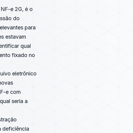
a NF-e 2G, é o
issão do
elevantes para
ões estavam
ntificar qual
mento fixado no
uivo eletrônico
novas
NF-e com
qual seria a
stração
 deficiência