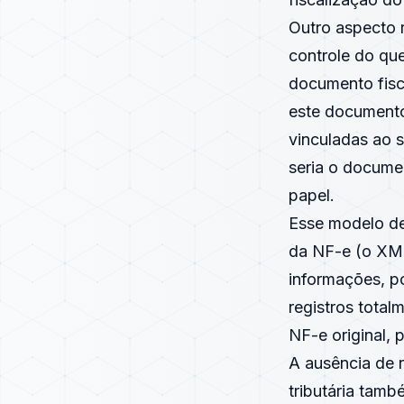
Outro aspecto r
controle do qu
documento fisc
este documento 
vinculadas ao s
seria o documen
papel.
Esse modelo de 
da NF-e (o XML
informações, p
registros total
NF-e original, 
A ausência de r
tributária tamb