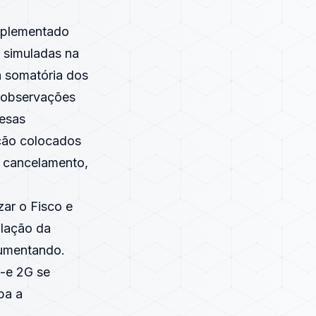
mplementado
m simuladas na
a somatória dos
a, observações
resas
ção colocados
 cancelamento,
zar o Fisco e
ulação da
aumentando.
F-e 2G se
pa a