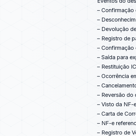
Eventos do dest
– Confirmação 
– Desconhecim
– Devolução de
– Registro de 
– Confirmação 
– Saída para e
– Restituição 
– Ocorrência em
– Cancelamento
– Reversão do
– Visto da NF-
– Carta de Cor
– NF-e referenc
– Registro de V