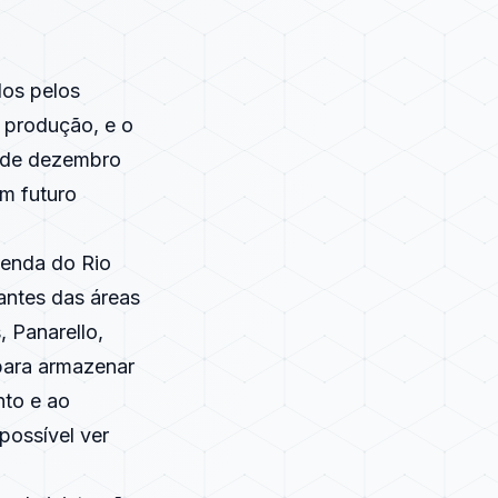
dos pelos
m produção, e o
° de dezembro
m futuro
zenda do Rio
antes das áreas
 Panarello,
 para armazenar
nto e ao
possível ver