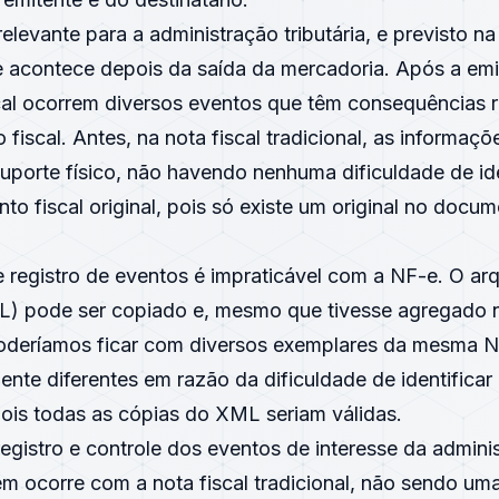
elevante para a administração tributária, e previsto n
e acontece depois da saída da mercadoria. Após a em
al ocorrem diversos eventos que têm consequências r
fiscal. Antes, na nota fiscal tradicional, as informaç
uporte físico, não havendo nenhuma dificuldade de ide
to fiscal original, pois só existe um original no docu
registro de eventos é impraticável com a NF-e. O arq
) pode ser copiado e, mesmo que tivesse agregado 
oderíamos ficar com diversos exemplares da mesma 
mente diferentes em razão da dificuldade de identificar 
pois todas as cópias do XML seriam válidas.
egistro e controle dos eventos de interesse da admini
ém ocorre com a nota fiscal tradicional, não sendo uma