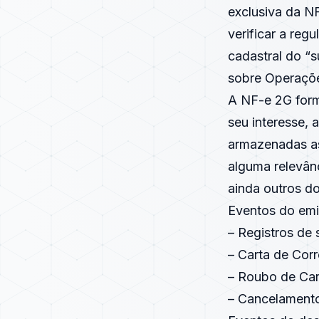
exclusiva da N
verificar a reg
cadastral do “
sobre Operaçõe
A NF-e 2G form
seu interesse, 
armazenadas as
alguma relevânc
ainda outros do
Eventos do emi
– Registros de 
– Carta de Cor
– Roubo de Ca
– Cancelament