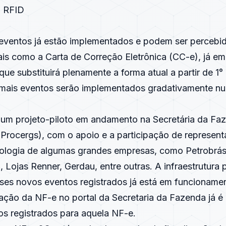
o RFID
eventos já estão implementados e podem ser percebi
tais como a Carta de Correção Eletrônica (CC-e), já e
ue substituirá plenamente a forma atual a partir de 1
mais eventos serão implementados gradativamente nu
 um projeto-piloto em andamento na Secretária da Fa
(Procergs), com o apoio e a participação de represent
cnologia de algumas grandes empresas, como Petrobrás,
 Lojas Renner, Gerdau, entre outras. A infraestrutura
sses novos eventos registrados já está em funcioname
uação da NF-e no portal da Secretaria da Fazenda já é 
os registrados para aquela NF-e.