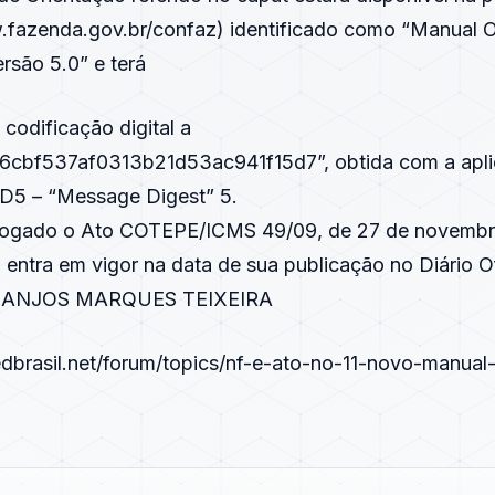
fazenda.gov.br/confaz
) identificado como “Manual 
ersão 5.0” e terá
codificação digital a
a6cbf537af0313b21d53ac941f15d7”, obtida com a apl
D5 – “Message Digest” 5.
evogado o Ato COTEPE/ICMS 49/09, de 27 de novembr
o entra em vigor na data de sua publicação no Diário Of
ANJOS MARQUES TEIXEIRA
dbrasil.net/forum/topics/nf-e-ato-no-11-novo-manual