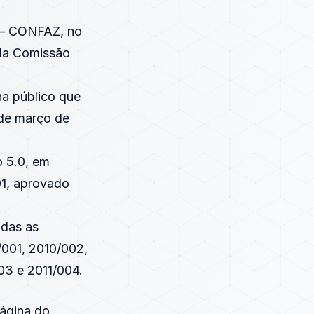
a – CONFAZ, no
 da Comissão
a público que
 de março de
o 5.0, em
01, aprovado
odas as
/001, 2010/002,
003 e 2011/004.
página do