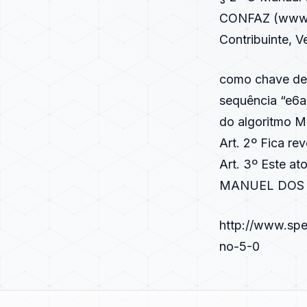
CONFAZ (
www.
Contribuinte, V
como chave de 
sequência “e6
do algoritmo M
Art. 2º Fica r
Art. 3º Este at
MANUEL DOS 
http://www.spe
no-5-0