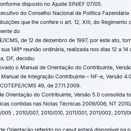
onforme disposto no Ajuste SINIEF 07/05.
xecutivo do Conselho Nacional de Política Fazendári
ibuições que lhe confere o art. 12, XIII, do Regimento
nente do
ICMS, de 12 de dezembro de 1997, por este ato, torn
sua 148ª reunião ordinária, realizada nos dias 12 a 14
a, DF, decidiu:
rovado o Manual de Orientação do Contribuinte, Versã
o Manual de Integração Contribuinte – NF-e, Versão 4.
 COTEPE/ICMS 49, de 27.11.2009.
e Orientação do Contribuinte, Versão 5.0 consolida t
nicas contidas nas Notas Técnicas 2009/006, NT 2010
/005 , 2010/007, 2010/010, 2011/001, 2011/002, 2011/
e Orientação referido no caput estará disponível na 