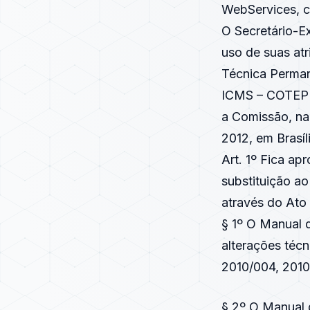
WebServices, c
O Secretário-E
uso de suas atr
Técnica Perma
ICMS – COTEPE/
a Comissão, na 
2012, em Brasíli
Art. 1º Fica ap
substituição a
através do Ato
§ 1º O Manual d
alterações téc
2010/004, 2010
§ 2º O Manual d