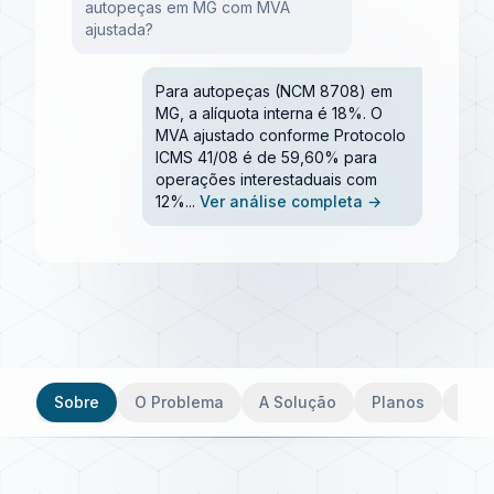
autopeças em MG com MVA
ajustada?
Para autopeças (NCM 8708) em
MG, a alíquota interna é 18%. O
MVA ajustado conforme Protocolo
ICMS 41/08 é de 59,60% para
operações interestaduais com
12%...
Ver análise completa →
Sobre
O Problema
A Solução
Planos
Con