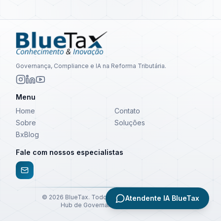
Governança, Compliance e IA na Reforma Tributária.
Menu
Home
Contato
Sobre
Soluções
BxBlog
Fale com nossos especialistas
©
2026
BlueTax. Todos os direitos reservados.
Atendente IA BlueTax
Hub de Governança e Compliance