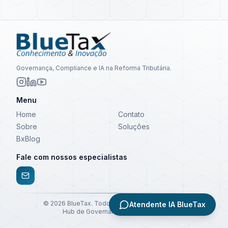
Governança, Compliance e IA na Reforma Tributária.
Menu
Home
Contato
Sobre
Soluções
BxBlog
Fale com nossos especialistas
©
2026
BlueTax. Todos os direitos reservados.
Atendente IA BlueTax
Hub de Governança e Compliance