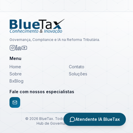
Governança, Compliance e IA na Reforma Tributária.
Menu
Home
Contato
Sobre
Soluções
BxBlog
Fale com nossos especialistas
©
2026
BlueTax. Todos os direitos reservados.
Atendente IA BlueTax
Hub de Governança e Compliance