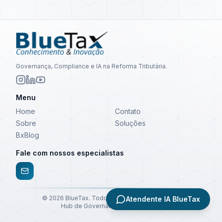
Governança, Compliance e IA na Reforma Tributária.
Menu
Home
Contato
Sobre
Soluções
BxBlog
Fale com nossos especialistas
©
2026
BlueTax. Todos os direitos reservados.
Atendente IA BlueTax
Hub de Governança e Compliance